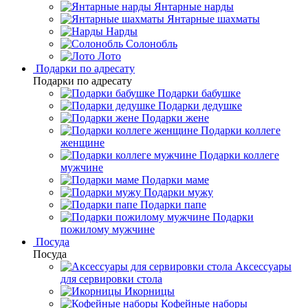
Янтарные нарды
Янтарные шахматы
Нарды
Солонобль
Лото
Подарки по адресату
Подарки по адресату
Подарки бабушке
Подарки дедушке
Подарки жене
Подарки коллеге
женщине
Подарки коллеге
мужчине
Подарки маме
Подарки мужу
Подарки папе
Подарки
пожилому мужчине
Посуда
Посуда
Аксессуары
для сервировки стола
Икорницы
Кофейные наборы