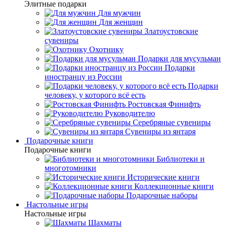
Элитные подарки
Для мужчин
Для женщин
Златоустовские
сувениры
Охотнику
Подарки для мусульман
Подарки
иностранцу из России
Подарки
человеку, у которого всё есть
Ростовская Финифть
Руководителю
Серебряные сувениры
Сувениры из янтаря
Подарочные книги
Подарочные книги
Библиотеки и
многотомники
Исторические книги
Коллекционные книги
Подарочные наборы
Настольные игры
Настольные игры
Шахматы