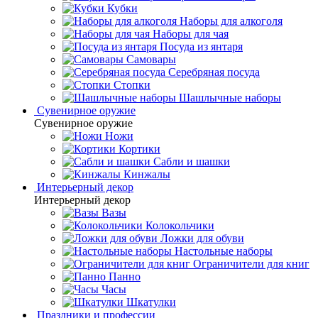
Кубки
Наборы для алкоголя
Наборы для чая
Посуда из янтаря
Самовары
Серебряная посуда
Стопки
Шашлычные наборы
Сувенирное оружие
Сувенирное оружие
Ножи
Кортики
Сабли и шашки
Кинжалы
Интерьерный декор
Интерьерный декор
Вазы
Колокольчики
Ложки для обуви
Настольные наборы
Ограничители для книг
Панно
Часы
Шкатулки
Праздники и профессии