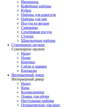
Икорницы
Кофейные наборы
Кубки
Наборы для алкоголя
Наборы для чая
Посуда из янтаря
Самовары
Серебряная посуда
Стопки
Шашлычные наборы
Сувенирное оружие
Сувенирное оружие
Назад
Ножи
Кортики
Сабли и шашки
Кинжалы
Интерьерный декор
Интерьерный декор
Назад
Вазы
Колокольчики
Ложки для обуви
Настольные наборы
Ограничители для книг