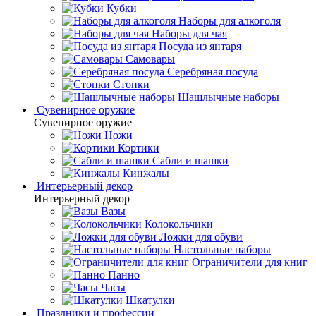
Кубки
Наборы для алкоголя
Наборы для чая
Посуда из янтаря
Самовары
Серебряная посуда
Стопки
Шашлычные наборы
Сувенирное оружие
Сувенирное оружие
Ножи
Кортики
Сабли и шашки
Кинжалы
Интерьерный декор
Интерьерный декор
Вазы
Колокольчики
Ложки для обуви
Настольные наборы
Ограничители для книг
Панно
Часы
Шкатулки
Праздники и профессии