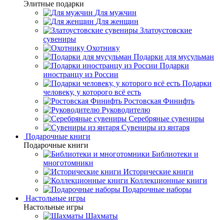
Элитные подарки
Для мужчин
Для женщин
Златоустовские
сувениры
Охотнику
Подарки для мусульман
Подарки
иностранцу из России
Подарки
человеку, у которого всё есть
Ростовская Финифть
Руководителю
Серебряные сувениры
Сувениры из янтаря
Подарочные книги
Подарочные книги
Библиотеки и
многотомники
Исторические книги
Коллекционные книги
Подарочные наборы
Настольные игры
Настольные игры
Шахматы