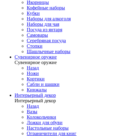
Икорницы
Кофейные наборы
Кубки
Наборы для алкоголя
Наборы для чая
Посуда из янтаря
Самовары
Серебряная посуда
Стопки
Шашлычные наборы
Сувенирное оружие
Сувенирное оружие
Назад
Ножи
Кортики
Сабли и шашки
Кинжалы
Интерьерный декор
Интерьерный декор
Назад
Вазы
Колокольчики
Ложки для обуви
Настольные наборы
Ограничители для книг