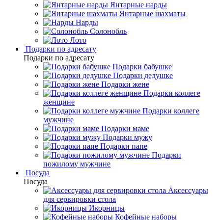
Янтарные нарды
Янтарные шахматы
Нарды
Солонобль
Лото
Подарки по адресату
Подарки по адресату
Подарки бабушке
Подарки дедушке
Подарки жене
Подарки коллеге
женщине
Подарки коллеге
мужчине
Подарки маме
Подарки мужу
Подарки папе
Подарки
пожилому мужчине
Посуда
Посуда
Аксессуары
для сервировки стола
Икорницы
Кофейные наборы