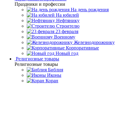
Праздники и профессии
На день рождения
На юбилей
Нефтянику
Строителю
23 февраля
Военному
Железнодорожнику
Корпоративные
Новый год
Религиозные товары
Религиозные товары
Библия
Иконы
Коран
Главная
Каталог товаров
Религиозные подарки и
сувениры
Подарочные православные иконы
Икона "Образ
Божией Матери "Иверская""
Икона "Образ Божией
Матери "Иверская""