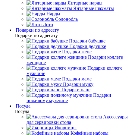
Янтарные нарды
Янтарные шахматы
Нарды
Солонобль
Лото
Подарки по адресату
Подарки по адресату
Подарки бабушке
Подарки дедушке
Подарки жене
Подарки коллеге
женщине
Подарки коллеге
мужчине
Подарки маме
Подарки мужу
Подарки папе
Подарки
пожилому мужчине
Посуда
Посуда
Аксессуары
для сервировки стола
Икорницы
Кофейные наборы