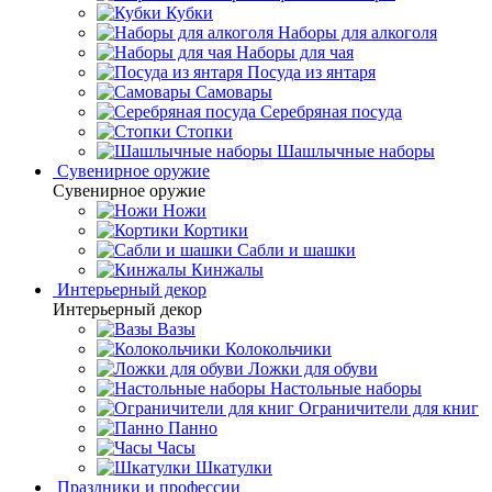
Кубки
Наборы для алкоголя
Наборы для чая
Посуда из янтаря
Самовары
Серебряная посуда
Стопки
Шашлычные наборы
Сувенирное оружие
Сувенирное оружие
Ножи
Кортики
Сабли и шашки
Кинжалы
Интерьерный декор
Интерьерный декор
Вазы
Колокольчики
Ложки для обуви
Настольные наборы
Ограничители для книг
Панно
Часы
Шкатулки
Праздники и профессии