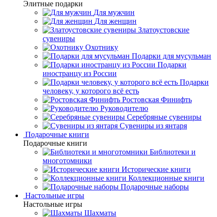
Элитные подарки
Для мужчин
Для женщин
Златоустовские
сувениры
Охотнику
Подарки для мусульман
Подарки
иностранцу из России
Подарки
человеку, у которого всё есть
Ростовская Финифть
Руководителю
Серебряные сувениры
Сувениры из янтаря
Подарочные книги
Подарочные книги
Библиотеки и
многотомники
Исторические книги
Коллекционные книги
Подарочные наборы
Настольные игры
Настольные игры
Шахматы