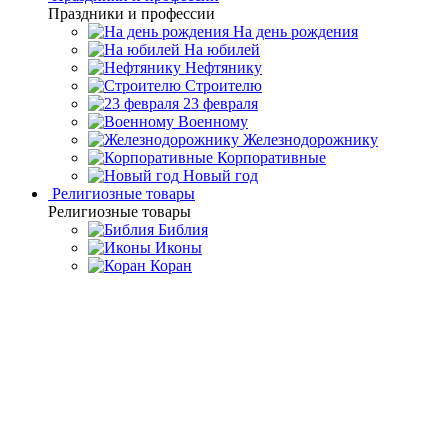
Праздники и профессии
На день рождения
На юбилей
Нефтянику
Строителю
23 февраля
Военному
Железнодорожнику
Корпоративные
Новый год
Религиозные товары
Религиозные товары
Библия
Иконы
Коран
Главная
Каталог товаров
Религиозные подарки и
сувениры
Подарочные православные иконы
Икона ручной
работы "София - Премудрость Божия (Новгородская)"
Икона ручной работы
"София - Премудрость