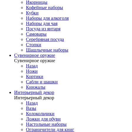
Икорницы
Кофейные наборы
Кубки
Наборы для алкоголя
Наборы для чая
Посуда из янтаря
Самовары
Серебряная посуда
Стопки
Шашлычные наборы
Сувенирное оружие
Сувенирное оружие
Назад
Ножи
Кортики
Сабли и шашки
Кинжалы
Интерьерный декор
Интерьерный декор
Назад
Вазы
Колокольчики
Ложки для обуви
Настольные наборы
Ограничители для книг