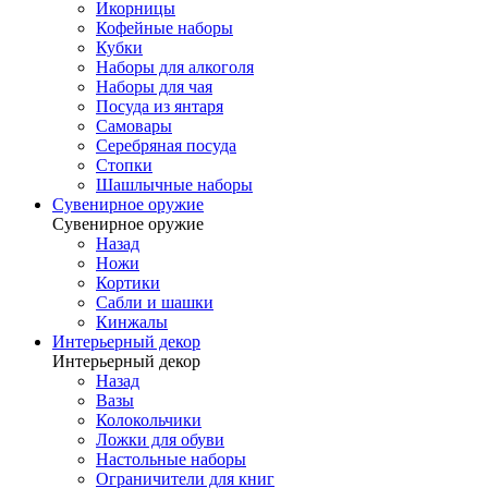
Икорницы
Кофейные наборы
Кубки
Наборы для алкоголя
Наборы для чая
Посуда из янтаря
Самовары
Серебряная посуда
Стопки
Шашлычные наборы
Сувенирное оружие
Сувенирное оружие
Назад
Ножи
Кортики
Сабли и шашки
Кинжалы
Интерьерный декор
Интерьерный декор
Назад
Вазы
Колокольчики
Ложки для обуви
Настольные наборы
Ограничители для книг