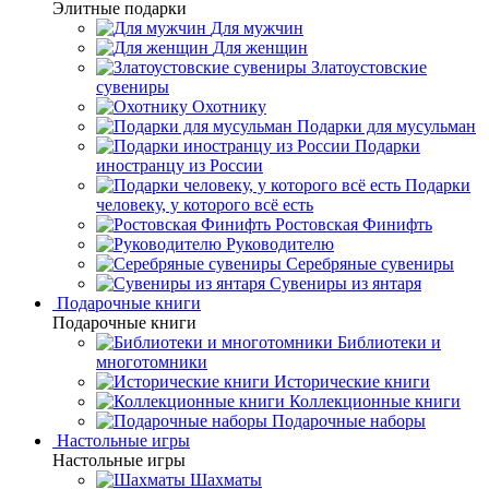
Элитные подарки
Для мужчин
Для женщин
Златоустовские
сувениры
Охотнику
Подарки для мусульман
Подарки
иностранцу из России
Подарки
человеку, у которого всё есть
Ростовская Финифть
Руководителю
Серебряные сувениры
Сувениры из янтаря
Подарочные книги
Подарочные книги
Библиотеки и
многотомники
Исторические книги
Коллекционные книги
Подарочные наборы
Настольные игры
Настольные игры
Шахматы