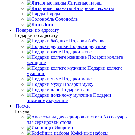
Янтарные нарды
Янтарные шахматы
Нарды
Солонобль
Лото
Подарки по адресату
Подарки по адресату
Подарки бабушке
Подарки дедушке
Подарки жене
Подарки коллеге
женщине
Подарки коллеге
мужчине
Подарки маме
Подарки мужу
Подарки папе
Подарки
пожилому мужчине
Посуда
Посуда
Аксессуары
для сервировки стола
Икорницы
Кофейные наборы