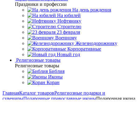
Праздники и профессии
На день рождения
На юбилей
Нефтянику
Строителю
23 февраля
Военному
Железнодорожнику
Корпоративные
Новый год
Религиозные товары
Религиозные товары
Библия
Иконы
Коран
Главная
Каталог товаров
Религиозные подарки и
сувениры
Подарочные православные иконы
Подарочная икона
"Образ Пресвятой Богородицы Помощница В Родах
(Поможение Родам)"
Подарочная икона "Образ
Пресвятой Богородицы