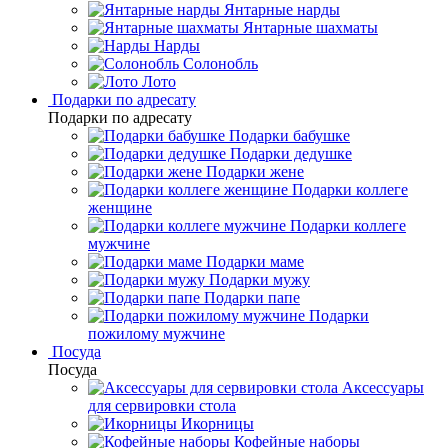
Янтарные нарды
Янтарные шахматы
Нарды
Солонобль
Лото
Подарки по адресату
Подарки по адресату
Подарки бабушке
Подарки дедушке
Подарки жене
Подарки коллеге
женщине
Подарки коллеге
мужчине
Подарки маме
Подарки мужу
Подарки папе
Подарки
пожилому мужчине
Посуда
Посуда
Аксессуары
для сервировки стола
Икорницы
Кофейные наборы