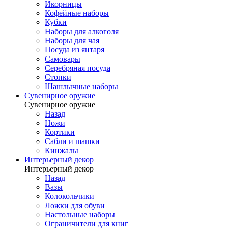
Икорницы
Кофейные наборы
Кубки
Наборы для алкоголя
Наборы для чая
Посуда из янтаря
Самовары
Серебряная посуда
Стопки
Шашлычные наборы
Сувенирное оружие
Сувенирное оружие
Назад
Ножи
Кортики
Сабли и шашки
Кинжалы
Интерьерный декор
Интерьерный декор
Назад
Вазы
Колокольчики
Ложки для обуви
Настольные наборы
Ограничители для книг