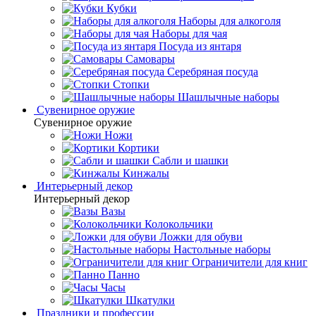
Кубки
Наборы для алкоголя
Наборы для чая
Посуда из янтаря
Самовары
Серебряная посуда
Стопки
Шашлычные наборы
Сувенирное оружие
Сувенирное оружие
Ножи
Кортики
Сабли и шашки
Кинжалы
Интерьерный декор
Интерьерный декор
Вазы
Колокольчики
Ложки для обуви
Настольные наборы
Ограничители для книг
Панно
Часы
Шкатулки
Праздники и профессии