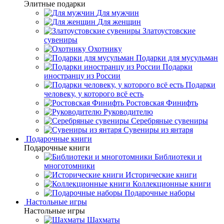
Элитные подарки
Для мужчин
Для женщин
Златоустовские
сувениры
Охотнику
Подарки для мусульман
Подарки
иностранцу из России
Подарки
человеку, у которого всё есть
Ростовская Финифть
Руководителю
Серебряные сувениры
Сувениры из янтаря
Подарочные книги
Подарочные книги
Библиотеки и
многотомники
Исторические книги
Коллекционные книги
Подарочные наборы
Настольные игры
Настольные игры
Шахматы