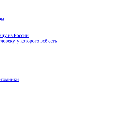
ры
нцу из России
ловеку, у которого всё есть
отомники