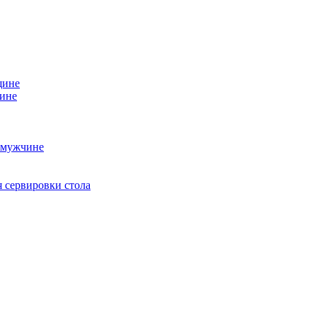
щине
чине
 мужчине
 сервировки стола