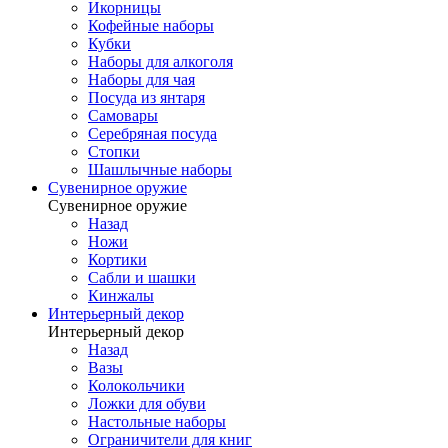
Икорницы
Кофейные наборы
Кубки
Наборы для алкоголя
Наборы для чая
Посуда из янтаря
Самовары
Серебряная посуда
Стопки
Шашлычные наборы
Сувенирное оружие
Сувенирное оружие
Назад
Ножи
Кортики
Сабли и шашки
Кинжалы
Интерьерный декор
Интерьерный декор
Назад
Вазы
Колокольчики
Ложки для обуви
Настольные наборы
Ограничители для книг