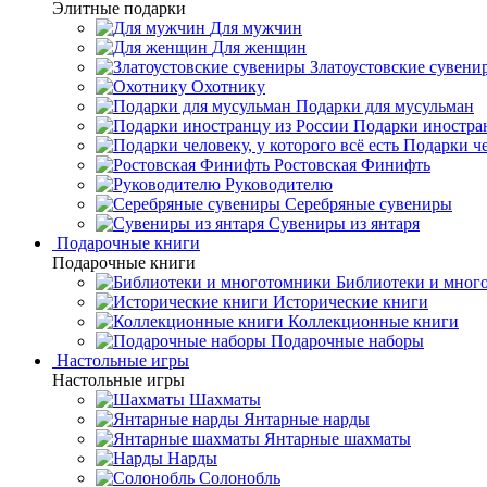
Элитные подарки
Для мужчин
Для женщин
Златоустовские сувени
Охотнику
Подарки для мусульман
Подарки иностра
Подарки че
Ростовская Финифть
Руководителю
Серебряные сувениры
Сувениры из янтаря
Подарочные книги
Подарочные книги
Библиотеки и мног
Исторические книги
Коллекционные книги
Подарочные наборы
Настольные игры
Настольные игры
Шахматы
Янтарные нарды
Янтарные шахматы
Нарды
Солонобль