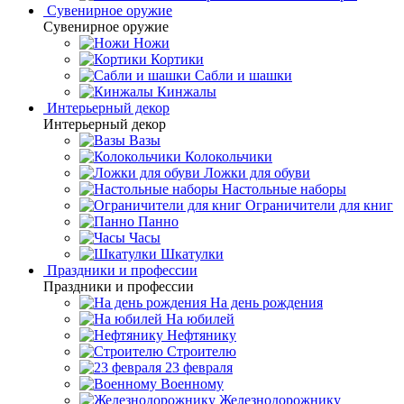
Сувенирное оружие
Сувенирное оружие
Ножи
Кортики
Сабли и шашки
Кинжалы
Интерьерный декор
Интерьерный декор
Вазы
Колокольчики
Ложки для обуви
Настольные наборы
Ограничители для книг
Панно
Часы
Шкатулки
Праздники и профессии
Праздники и профессии
На день рождения
На юбилей
Нефтянику
Строителю
23 февраля
Военному
Железнодорожнику