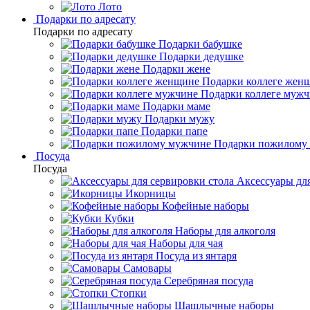
Лото
Подарки по адресату
Подарки по адресату
Подарки бабушке
Подарки дедушке
Подарки жене
Подарки коллеге жен
Подарки коллеге муж
Подарки маме
Подарки мужу
Подарки папе
Подарки пожилому
Посуда
Посуда
Аксессуары для
Икорницы
Кофейные наборы
Кубки
Наборы для алкоголя
Наборы для чая
Посуда из янтаря
Самовары
Серебряная посуда
Стопки
Шашлычные наборы