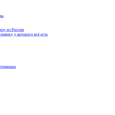
ры
нцу из России
ловеку, у которого всё есть
отомники