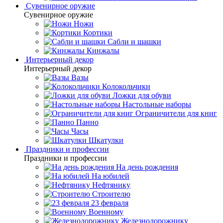
Сувенирное оружие
Сувенирное оружие
Ножи
Кортики
Сабли и шашки
Кинжалы
Интерьерный декор
Интерьерный декор
Вазы
Колокольчики
Ложки для обуви
Настольные наборы
Ограничители для книг
Панно
Часы
Шкатулки
Праздники и профессии
Праздники и профессии
На день рождения
На юбилей
Нефтянику
Строителю
23 февраля
Военному
Железнодорожнику