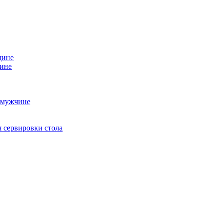
щине
чине
 мужчине
 сервировки стола