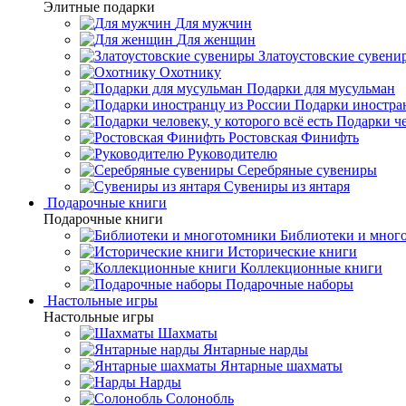
Элитные подарки
Для мужчин
Для женщин
Златоустовские сувени
Охотнику
Подарки для мусульман
Подарки иностра
Подарки че
Ростовская Финифть
Руководителю
Серебряные сувениры
Сувениры из янтаря
Подарочные книги
Подарочные книги
Библиотеки и мног
Исторические книги
Коллекционные книги
Подарочные наборы
Настольные игры
Настольные игры
Шахматы
Янтарные нарды
Янтарные шахматы
Нарды
Солонобль