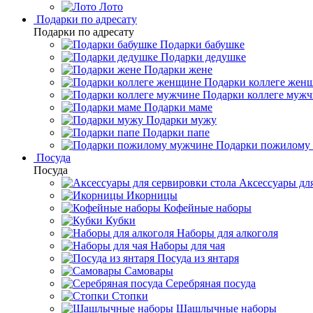
Лото
Подарки по адресату
Подарки по адресату
Подарки бабушке
Подарки дедушке
Подарки жене
Подарки коллеге жен
Подарки коллеге муж
Подарки маме
Подарки мужу
Подарки папе
Подарки пожилому
Посуда
Посуда
Аксессуары для
Икорницы
Кофейные наборы
Кубки
Наборы для алкоголя
Наборы для чая
Посуда из янтаря
Самовары
Серебряная посуда
Стопки
Шашлычные наборы