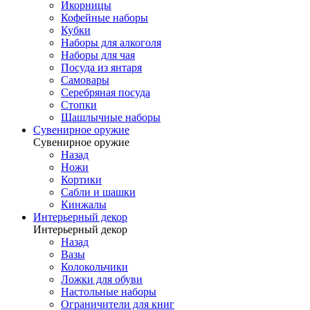
Икорницы
Кофейные наборы
Кубки
Наборы для алкоголя
Наборы для чая
Посуда из янтаря
Самовары
Серебряная посуда
Стопки
Шашлычные наборы
Сувенирное оружие
Сувенирное оружие
Назад
Ножи
Кортики
Сабли и шашки
Кинжалы
Интерьерный декор
Интерьерный декор
Назад
Вазы
Колокольчики
Ложки для обуви
Настольные наборы
Ограничители для книг