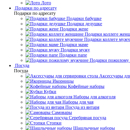
Лото
Подарки по адресату
Подарки по адресату
Подарки бабушке
Подарки дедушке
Подарки жене
Подарки коллеге жен
Подарки коллеге муж
Подарки маме
Подарки мужу
Подарки папе
Подарки пожилому
Посуда
Посуда
Аксессуары для
Икорницы
Кофейные наборы
Кубки
Наборы для алкоголя
Наборы для чая
Посуда из янтаря
Самовары
Серебряная посуда
Стопки
Шашлычные наборы