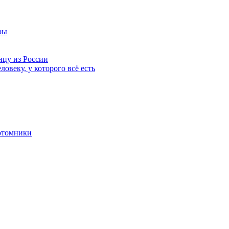
ры
нцу из России
ловеку, у которого всё есть
отомники