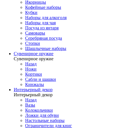
Икорницы
Кофейные наборы
Кубки
Наборы для алкоголя
Наборы для чая
Посуда из янтаря
Самовары
Серебряная посуда
Стопки
Шашлычные наборы
Сувенирное оружие
Сувенирное оружие
Назад
Ножи
Кортики
Сабли и шашки
Кинжалы
Интерьерный декор
Интерьерный декор
Назад
Вазы
Колокольчики
Ложки для обуви
Настольные наборы
Ограничители для книг