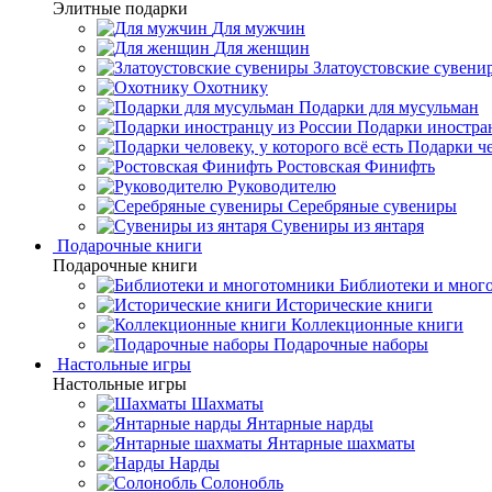
Элитные подарки
Для мужчин
Для женщин
Златоустовские сувени
Охотнику
Подарки для мусульман
Подарки иностра
Подарки че
Ростовская Финифть
Руководителю
Серебряные сувениры
Сувениры из янтаря
Подарочные книги
Подарочные книги
Библиотеки и мног
Исторические книги
Коллекционные книги
Подарочные наборы
Настольные игры
Настольные игры
Шахматы
Янтарные нарды
Янтарные шахматы
Нарды
Солонобль