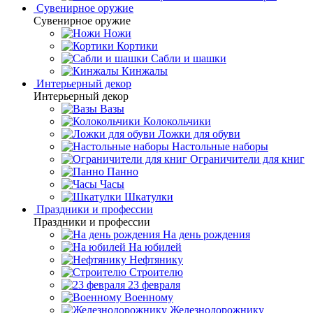
Сувенирное оружие
Сувенирное оружие
Ножи
Кортики
Сабли и шашки
Кинжалы
Интерьерный декор
Интерьерный декор
Вазы
Колокольчики
Ложки для обуви
Настольные наборы
Ограничители для книг
Панно
Часы
Шкатулки
Праздники и профессии
Праздники и профессии
На день рождения
На юбилей
Нефтянику
Строителю
23 февраля
Военному
Железнодорожнику