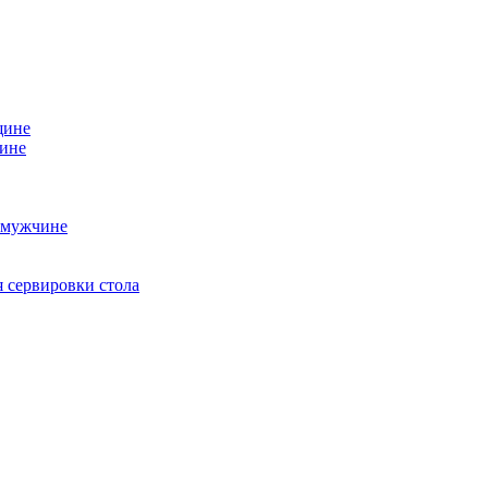
щине
чине
 мужчине
 сервировки стола