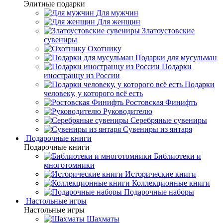
Элитные подарки
Для мужчин
Для женщин
Златоустовские
сувениры
Охотнику
Подарки для мусульман
Подарки
иностранцу из России
Подарки
человеку, у которого всё есть
Ростовская Финифть
Руководителю
Серебряные сувениры
Сувениры из янтаря
Подарочные книги
Подарочные книги
Библиотеки и
многотомники
Исторические книги
Коллекционные книги
Подарочные наборы
Настольные игры
Настольные игры
Шахматы