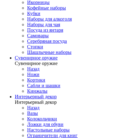
Икорницы
Кофейные наборы
Кубки
Наборы для алкоголя
Наборы для чая
Посуда из янтаря
Самовары
Серебряная посуда
Стопки
Шашлычные наборы
Сувенирное оружие
Сувенирное оружие
Назад
Ножи
Кортики
Сабли и шашки
Кинжалы
Интерьерный декор
Интерьерный декор
Назад
Вазы
Колокольчики
Ложки для обуви
Настольные наборы
Ограничители для книг