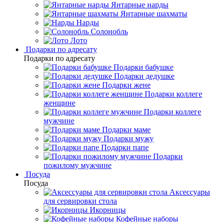
Янтарные нарды
Янтарные шахматы
Нарды
Солонобль
Лото
Подарки по адресату
Подарки по адресату
Подарки бабушке
Подарки дедушке
Подарки жене
Подарки коллеге
женщине
Подарки коллеге
мужчине
Подарки маме
Подарки мужу
Подарки папе
Подарки
пожилому мужчине
Посуда
Посуда
Аксессуары
для сервировки стола
Икорницы
Кофейные наборы