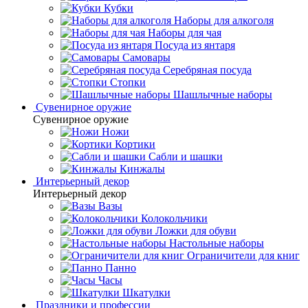
Кубки
Наборы для алкоголя
Наборы для чая
Посуда из янтаря
Самовары
Серебряная посуда
Стопки
Шашлычные наборы
Сувенирное оружие
Сувенирное оружие
Ножи
Кортики
Сабли и шашки
Кинжалы
Интерьерный декор
Интерьерный декор
Вазы
Колокольчики
Ложки для обуви
Настольные наборы
Ограничители для книг
Панно
Часы
Шкатулки
Праздники и профессии