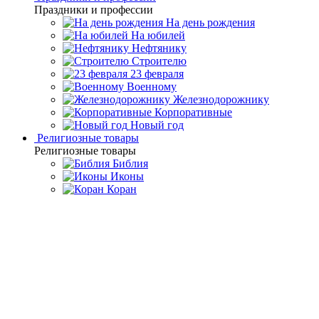
Праздники и профессии
На день рождения
На юбилей
Нефтянику
Строителю
23 февраля
Военному
Железнодорожнику
Корпоративные
Новый год
Религиозные товары
Религиозные товары
Библия
Иконы
Коран
Главная
Каталог товаров
Сувенирное и подарочное
оружие
Сувенирные сабли и казачьи шашки
Шашка "Казачья"
Златоуст
Шашка "Казачья" Златоуст