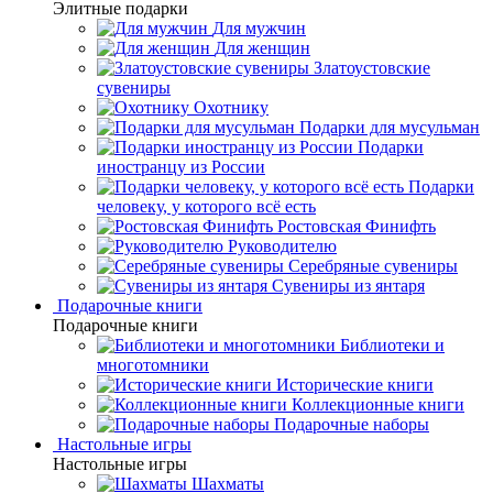
Элитные подарки
Для мужчин
Для женщин
Златоустовские
сувениры
Охотнику
Подарки для мусульман
Подарки
иностранцу из России
Подарки
человеку, у которого всё есть
Ростовская Финифть
Руководителю
Серебряные сувениры
Сувениры из янтаря
Подарочные книги
Подарочные книги
Библиотеки и
многотомники
Исторические книги
Коллекционные книги
Подарочные наборы
Настольные игры
Настольные игры
Шахматы