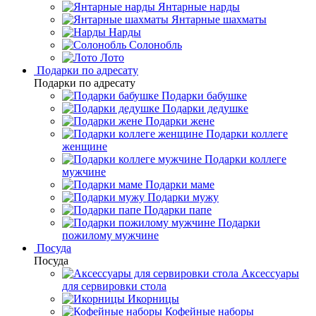
Янтарные нарды
Янтарные шахматы
Нарды
Солонобль
Лото
Подарки по адресату
Подарки по адресату
Подарки бабушке
Подарки дедушке
Подарки жене
Подарки коллеге
женщине
Подарки коллеге
мужчине
Подарки маме
Подарки мужу
Подарки папе
Подарки
пожилому мужчине
Посуда
Посуда
Аксессуары
для сервировки стола
Икорницы
Кофейные наборы