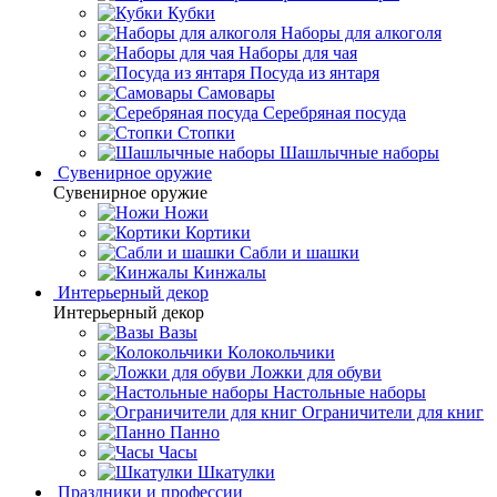
Кубки
Наборы для алкоголя
Наборы для чая
Посуда из янтаря
Самовары
Серебряная посуда
Стопки
Шашлычные наборы
Сувенирное оружие
Сувенирное оружие
Ножи
Кортики
Сабли и шашки
Кинжалы
Интерьерный декор
Интерьерный декор
Вазы
Колокольчики
Ложки для обуви
Настольные наборы
Ограничители для книг
Панно
Часы
Шкатулки
Праздники и профессии