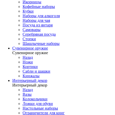
Икорницы
Кофейные наборы
Кубки
Наборы для алкоголя
Наборы для чая
Посуда из янтаря
Самовары
Серебряная посуда
Стопки
Шашлычные наборы
Сувенирное оружие
Сувенирное оружие
Назад
Ножи
Кортики
Сабли и шашки
Кинжалы
Интерьерный декор
Интерьерный декор
Назад
Вазы
Колокольчики
Ложки для обуви
Настольные наборы
Ограничители для книг