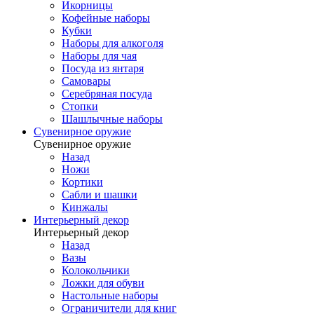
Икорницы
Кофейные наборы
Кубки
Наборы для алкоголя
Наборы для чая
Посуда из янтаря
Самовары
Серебряная посуда
Стопки
Шашлычные наборы
Сувенирное оружие
Сувенирное оружие
Назад
Ножи
Кортики
Сабли и шашки
Кинжалы
Интерьерный декор
Интерьерный декор
Назад
Вазы
Колокольчики
Ложки для обуви
Настольные наборы
Ограничители для книг