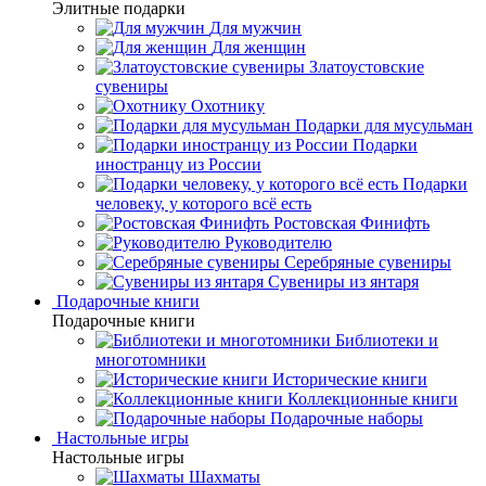
Элитные подарки
Для мужчин
Для женщин
Златоустовские
сувениры
Охотнику
Подарки для мусульман
Подарки
иностранцу из России
Подарки
человеку, у которого всё есть
Ростовская Финифть
Руководителю
Серебряные сувениры
Сувениры из янтаря
Подарочные книги
Подарочные книги
Библиотеки и
многотомники
Исторические книги
Коллекционные книги
Подарочные наборы
Настольные игры
Настольные игры
Шахматы