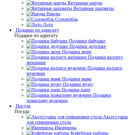
Янтарные нарды
Янтарные шахматы
Нарды
Солонобль
Лото
Подарки по адресату
Подарки по адресату
Подарки бабушке
Подарки дедушке
Подарки жене
Подарки коллеге
женщине
Подарки коллеге
мужчине
Подарки маме
Подарки мужу
Подарки папе
Подарки
пожилому мужчине
Посуда
Посуда
Аксессуары
для сервировки стола
Икорницы
Кофейные наборы