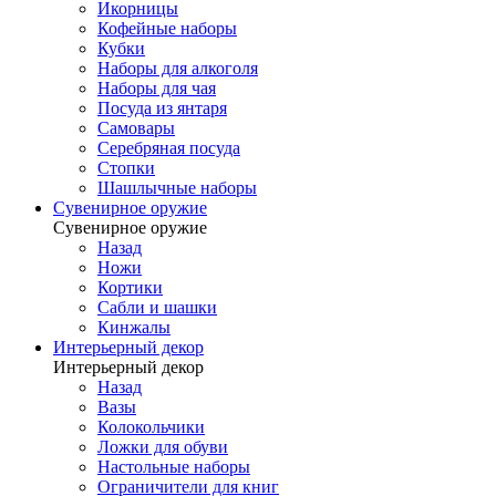
Икорницы
Кофейные наборы
Кубки
Наборы для алкоголя
Наборы для чая
Посуда из янтаря
Самовары
Серебряная посуда
Стопки
Шашлычные наборы
Сувенирное оружие
Сувенирное оружие
Назад
Ножи
Кортики
Сабли и шашки
Кинжалы
Интерьерный декор
Интерьерный декор
Назад
Вазы
Колокольчики
Ложки для обуви
Настольные наборы
Ограничители для книг