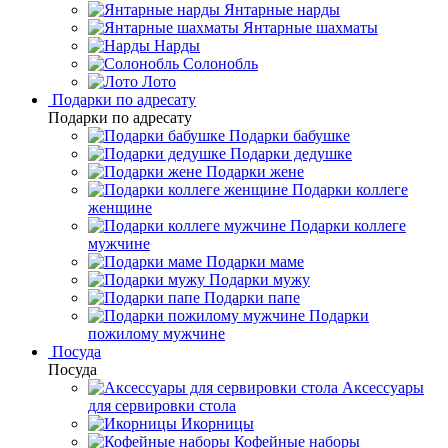
Янтарные нарды
Янтарные шахматы
Нарды
Солонобль
Лото
Подарки по адресату
Подарки по адресату
Подарки бабушке
Подарки дедушке
Подарки жене
Подарки коллеге
женщине
Подарки коллеге
мужчине
Подарки маме
Подарки мужу
Подарки папе
Подарки
пожилому мужчине
Посуда
Посуда
Аксессуары
для сервировки стола
Икорницы
Кофейные наборы