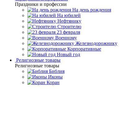
Праздники и профессии
На день рождения
На юбилей
Нефтянику
Строителю
23 февраля
Военному
Железнодорожнику
Корпоративные
Новый год
Религиозные товары
Религиозные товары
Библия
Иконы
Коран
Главная
Каталог товаров
Дорогие подарки и эксклюзивные
сувениры
Шахматы из обсидиана "Круглые"
Шахматы из обсидиана
"Круглые"