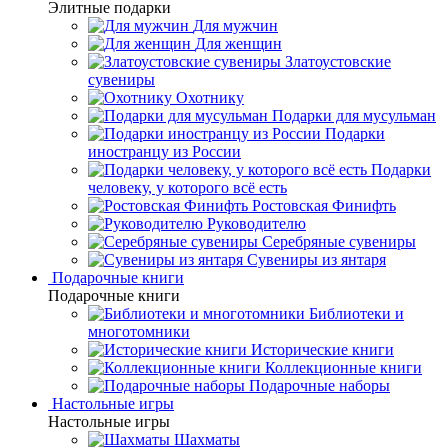
Элитные подарки
Для мужчин
Для женщин
Златоустовские
сувениры
Охотнику
Подарки для мусульман
Подарки
иностранцу из России
Подарки
человеку, у которого всё есть
Ростовская Финифть
Руководителю
Серебряные сувениры
Сувениры из янтаря
Подарочные книги
Подарочные книги
Библиотеки и
многотомники
Исторические книги
Коллекционные книги
Подарочные наборы
Настольные игры
Настольные игры
Шахматы