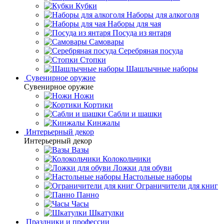
Кубки
Наборы для алкоголя
Наборы для чая
Посуда из янтаря
Самовары
Серебряная посуда
Стопки
Шашлычные наборы
Сувенирное оружие
Сувенирное оружие
Ножи
Кортики
Сабли и шашки
Кинжалы
Интерьерный декор
Интерьерный декор
Вазы
Колокольчики
Ложки для обуви
Настольные наборы
Ограничители для книг
Панно
Часы
Шкатулки
Праздники и профессии