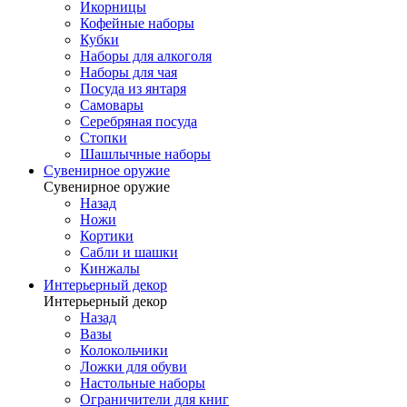
Икорницы
Кофейные наборы
Кубки
Наборы для алкоголя
Наборы для чая
Посуда из янтаря
Самовары
Серебряная посуда
Стопки
Шашлычные наборы
Сувенирное оружие
Сувенирное оружие
Назад
Ножи
Кортики
Сабли и шашки
Кинжалы
Интерьерный декор
Интерьерный декор
Назад
Вазы
Колокольчики
Ложки для обуви
Настольные наборы
Ограничители для книг