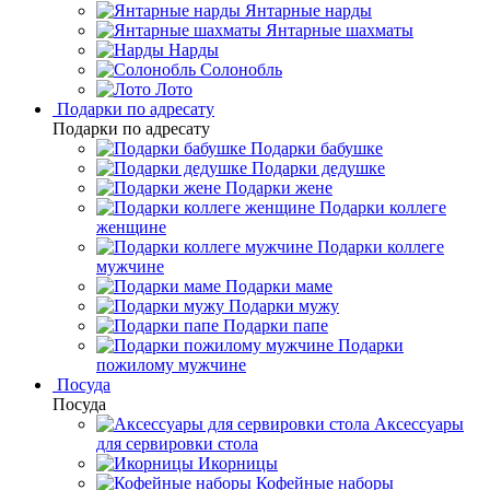
Янтарные нарды
Янтарные шахматы
Нарды
Солонобль
Лото
Подарки по адресату
Подарки по адресату
Подарки бабушке
Подарки дедушке
Подарки жене
Подарки коллеге
женщине
Подарки коллеге
мужчине
Подарки маме
Подарки мужу
Подарки папе
Подарки
пожилому мужчине
Посуда
Посуда
Аксессуары
для сервировки стола
Икорницы
Кофейные наборы