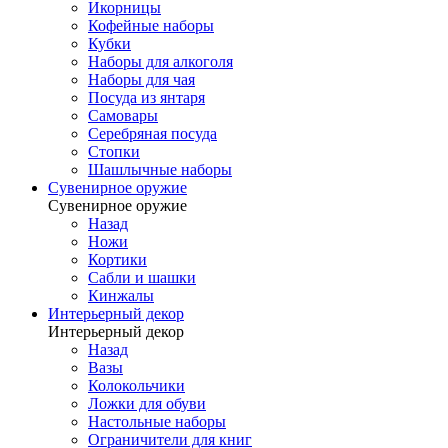
Икорницы
Кофейные наборы
Кубки
Наборы для алкоголя
Наборы для чая
Посуда из янтаря
Самовары
Серебряная посуда
Стопки
Шашлычные наборы
Сувенирное оружие
Сувенирное оружие
Назад
Ножи
Кортики
Сабли и шашки
Кинжалы
Интерьерный декор
Интерьерный декор
Назад
Вазы
Колокольчики
Ложки для обуви
Настольные наборы
Ограничители для книг