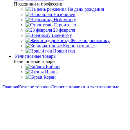
Праздники и профессии
На день рождения
На юбилей
Нефтянику
Строителю
23 февраля
Военному
Железнодорожнику
Корпоративные
Новый год
Религиозные товары
Религиозные товары
Библия
Иконы
Коран
Главная
Каталог товаров
Дорогие подарки и эксклюзивные
сувениры
Подарок охотнику
Набор для водки на 3 персоны с
фляжкой "Орел" (Златоуст)
Набор для водки на 3
персоны с фляжкой "Орел"