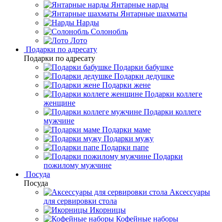
Янтарные нарды
Янтарные шахматы
Нарды
Солонобль
Лото
Подарки по адресату
Подарки по адресату
Подарки бабушке
Подарки дедушке
Подарки жене
Подарки коллеге
женщине
Подарки коллеге
мужчине
Подарки маме
Подарки мужу
Подарки папе
Подарки
пожилому мужчине
Посуда
Посуда
Аксессуары
для сервировки стола
Икорницы
Кофейные наборы