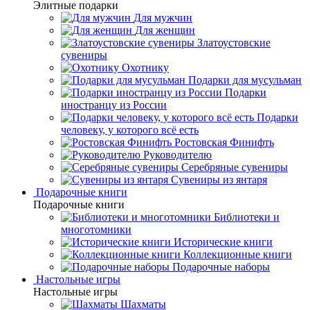
Элитные подарки
Для мужчин
Для женщин
Златоустовские
сувениры
Охотнику
Подарки для мусульман
Подарки
иностранцу из России
Подарки
человеку, у которого всё есть
Ростовская Финифть
Руководителю
Серебряные сувениры
Сувениры из янтаря
Подарочные книги
Подарочные книги
Библиотеки и
многотомники
Исторические книги
Коллекционные книги
Подарочные наборы
Настольные игры
Настольные игры
Шахматы