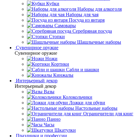
Кубки
Наборы для алкоголя
Наборы для чая
Посуда из янтаря
Самовары
Серебряная посуда
Стопки
Шашлычные наборы
Сувенирное оружие
Сувенирное оружие
Ножи
Кортики
Сабли и шашки
Кинжалы
Интерьерный декор
Интерьерный декор
Вазы
Колокольчики
Ложки для обуви
Настольные наборы
Ограничители для книг
Панно
Часы
Шкатулки
Праздники и профессии