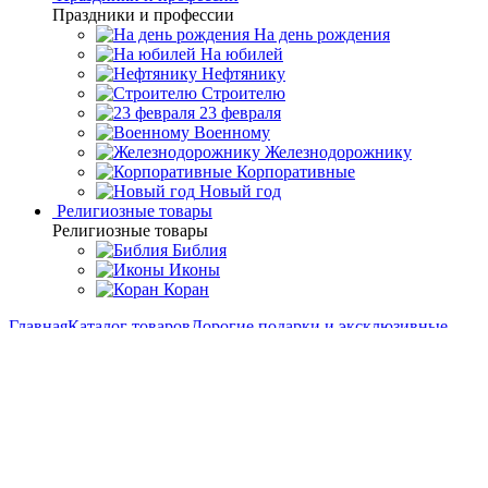
Праздники и профессии
На день рождения
На юбилей
Нефтянику
Строителю
23 февраля
Военному
Железнодорожнику
Корпоративные
Новый год
Религиозные товары
Религиозные товары
Библия
Иконы
Коран
Главная
Каталог товаров
Дорогие подарки и эксклюзивные
сувениры
Златоустовские сувениры ручной
работы
Златоустовский самовар "Яшма"
Златоустовский самовар
"Яшма"