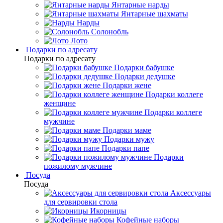
Янтарные нарды
Янтарные шахматы
Нарды
Солонобль
Лото
Подарки по адресату
Подарки по адресату
Подарки бабушке
Подарки дедушке
Подарки жене
Подарки коллеге
женщине
Подарки коллеге
мужчине
Подарки маме
Подарки мужу
Подарки папе
Подарки
пожилому мужчине
Посуда
Посуда
Аксессуары
для сервировки стола
Икорницы
Кофейные наборы