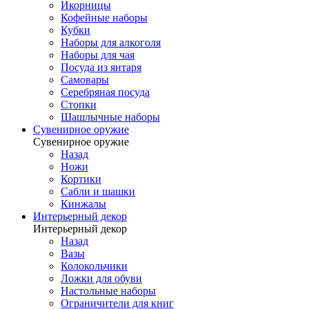
Икорницы
Кофейные наборы
Кубки
Наборы для алкоголя
Наборы для чая
Посуда из янтаря
Самовары
Серебряная посуда
Стопки
Шашлычные наборы
Сувенирное оружие
Сувенирное оружие
Назад
Ножи
Кортики
Сабли и шашки
Кинжалы
Интерьерный декор
Интерьерный декор
Назад
Вазы
Колокольчики
Ложки для обуви
Настольные наборы
Ограничители для книг