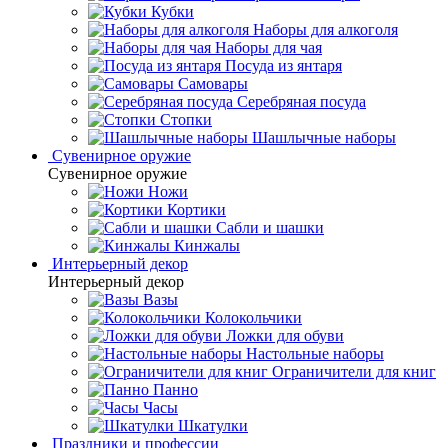
Кубки
Наборы для алкоголя
Наборы для чая
Посуда из янтаря
Самовары
Серебряная посуда
Стопки
Шашлычные наборы
Сувенирное оружие
Сувенирное оружие
Ножи
Кортики
Сабли и шашки
Кинжалы
Интерьерный декор
Интерьерный декор
Вазы
Колокольчики
Ложки для обуви
Настольные наборы
Ограничители для книг
Панно
Часы
Шкатулки
Праздники и профессии