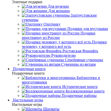
Элитные подарки
Для мужчин
Для женщин
Златоустовские
сувениры
Охотнику
Подарки для мусульман
Подарки
иностранцу из России
Подарки
человеку, у которого всё есть
Ростовская Финифть
Руководителю
Серебряные сувениры
Сувениры из янтаря
Подарочные книги
Подарочные книги
Библиотеки и
многотомники
Исторические книги
Коллекционные книги
Подарочные наборы
Настольные игры
Настольные игры
Шахматы