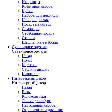
Икорницы
Кофейные наборы
Кубки
Наборы для алкоголя
Наборы для чая
Посуда из янтаря
Самовары
Серебряная посуда
Стопки
Шашлычные наборы
Сувенирное оружие
Сувенирное оружие
Назад
Ножи
Кортики
Сабли и шашки
Кинжалы
Интерьерный декор
Интерьерный декор
Назад
Вазы
Колокольчики
Ложки для обуви
Настольные наборы
Ограничители для книг