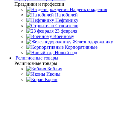
Праздники и профессии
На день рождения
На юбилей
Нефтянику
Строителю
23 февраля
Военному
Железнодорожнику
Корпоративные
Новый год
Религиозные товары
Религиозные товары
Библия
Иконы
Коран
Главная
Каталог товаров
Дорогие подарки и эксклюзивные
сувениры
Златоустовские сувениры ручной работы
Сувенир
"Вертолет" Златоуст
Сувенир "Вертолет"
Златоуст