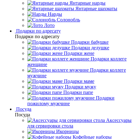
Янтарные нарды
Янтарные шахматы
Нарды
Солонобль
Лото
Подарки по адресату
Подарки по адресату
Подарки бабушке
Подарки дедушке
Подарки жене
Подарки коллеге
женщине
Подарки коллеге
мужчине
Подарки маме
Подарки мужу
Подарки папе
Подарки
пожилому мужчине
Посуда
Посуда
Аксессуары
для сервировки стола
Икорницы
Кофейные наборы