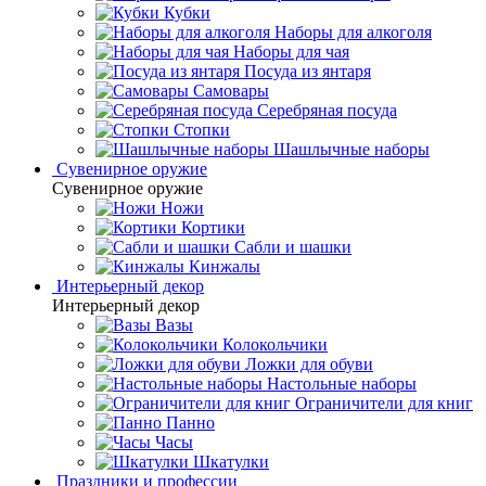
Кубки
Наборы для алкоголя
Наборы для чая
Посуда из янтаря
Самовары
Серебряная посуда
Стопки
Шашлычные наборы
Сувенирное оружие
Сувенирное оружие
Ножи
Кортики
Сабли и шашки
Кинжалы
Интерьерный декор
Интерьерный декор
Вазы
Колокольчики
Ложки для обуви
Настольные наборы
Ограничители для книг
Панно
Часы
Шкатулки
Праздники и профессии