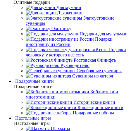
Элитные подарки
Для мужчин
Для женщин
Златоустовские
сувениры
Охотнику
Подарки для мусульман
Подарки
иностранцу из России
Подарки
человеку, у которого всё есть
Ростовская Финифть
Руководителю
Серебряные сувениры
Сувениры из янтаря
Подарочные книги
Подарочные книги
Библиотеки и
многотомники
Исторические книги
Коллекционные книги
Подарочные наборы
Настольные игры
Настольные игры
Шахматы