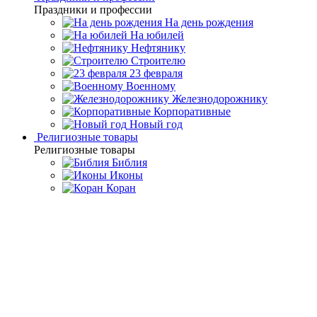
Праздники и профессии
На день рождения
На юбилей
Нефтянику
Строителю
23 февраля
Военному
Железнодорожнику
Корпоративные
Новый год
Религиозные товары
Религиозные товары
Библия
Иконы
Коран
Главная
Каталог товаров
Дорогие подарки и эксклюзивные
сувениры
Златоустовские сувениры ручной работы
Ручка
шариковая "Герб РФ" Златоуст
Ручка шариковая "Герб РФ"
Златоуст