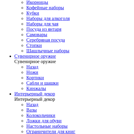
Икорницы
Кофейные наборы
Кубки
Наборы для алкоголя
Наборы для чая
Посуда из янтаря
Самовары
Серебряная посуда
Стопки
Шашлычные наборы
Сувенирное оружие
Сувенирное оружие
Назад
Ножи
Кортики
Сабли и шашки
Кинжалы
Интерьерный декор
Интерьерный декор
Назад
Вазы
Колокольчики
Ложки для обуви
Настольные наборы
Ограничители для книг