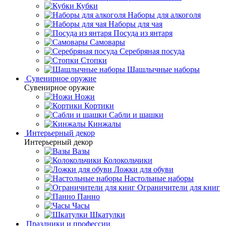
Кубки
Наборы для алкоголя
Наборы для чая
Посуда из янтаря
Самовары
Серебряная посуда
Стопки
Шашлычные наборы
Сувенирное оружие
Сувенирное оружие
Ножи
Кортики
Сабли и шашки
Кинжалы
Интерьерный декор
Интерьерный декор
Вазы
Колокольчики
Ложки для обуви
Настольные наборы
Ограничители для книг
Панно
Часы
Шкатулки
Праздники и профессии