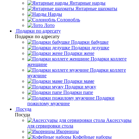
Янтарные нарды
Янтарные шахматы
Нарды
Солонобль
Лото
Подарки по адресату
Подарки по адресату
Подарки бабушке
Подарки дедушке
Подарки жене
Подарки коллеге
женщине
Подарки коллеге
мужчине
Подарки маме
Подарки мужу
Подарки папе
Подарки
пожилому мужчине
Посуда
Посуда
Аксессуары
для сервировки стола
Икорницы
Кофейные наборы