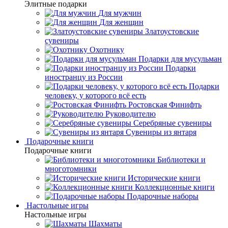
Элитные подарки
Для мужчин
Для женщин
Златоустовские
сувениры
Охотнику
Подарки для мусульман
Подарки
иностранцу из России
Подарки
человеку, у которого всё есть
Ростовская Финифть
Руководителю
Серебряные сувениры
Сувениры из янтаря
Подарочные книги
Подарочные книги
Библиотеки и
многотомники
Исторические книги
Коллекционные книги
Подарочные наборы
Настольные игры
Настольные игры
Шахматы