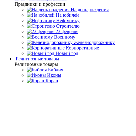
Праздники и профессии
На день рождения
На юбилей
Нефтянику
Строителю
23 февраля
Военному
Железнодорожнику
Корпоративные
Новый год
Религиозные товары
Религиозные товары
Библия
Иконы
Коран
Главная
Каталог товаров
Дорогие подарки и эксклюзивные
сувениры
Златоустовские сувениры ручной работы
Нож на
подставке "Черная пантера" Златоуст
Нож на подставке "Черная
пантера" Златоуст