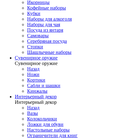
Икорницы
Кофейные наборы
Кубки
Наборы для алкоголя
Наборы для чая
Посуда из янтаря
Самовары
Серебряная посуда
Стопки
Шашлычные наборы
Сувенирное оружие
Сувенирное оружие
Назад
Ножи
Кортики
Сабли и шашки
Кинжалы
Интерьерный декор
Интерьерный декор
Назад
Вазы
Колокольчики
Ложки для обуви
Настольные наборы
Ограничители для книг