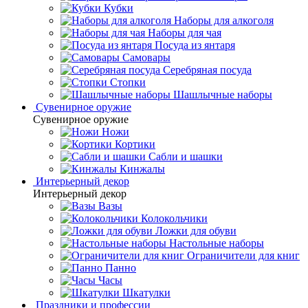
Кубки
Наборы для алкоголя
Наборы для чая
Посуда из янтаря
Самовары
Серебряная посуда
Стопки
Шашлычные наборы
Сувенирное оружие
Сувенирное оружие
Ножи
Кортики
Сабли и шашки
Кинжалы
Интерьерный декор
Интерьерный декор
Вазы
Колокольчики
Ложки для обуви
Настольные наборы
Ограничители для книг
Панно
Часы
Шкатулки
Праздники и профессии