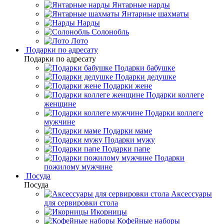
Янтарные нарды
Янтарные шахматы
Нарды
Солонобль
Лото
Подарки по адресату
Подарки по адресату
Подарки бабушке
Подарки дедушке
Подарки жене
Подарки коллеге
женщине
Подарки коллеге
мужчине
Подарки маме
Подарки мужу
Подарки папе
Подарки
пожилому мужчине
Посуда
Посуда
Аксессуары
для сервировки стола
Икорницы
Кофейные наборы