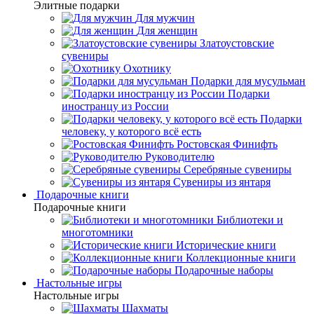
Элитные подарки
Для мужчин
Для женщин
Златоустовские
сувениры
Охотнику
Подарки для мусульман
Подарки
иностранцу из России
Подарки
человеку, у которого всё есть
Ростовская Финифть
Руководителю
Серебряные сувениры
Сувениры из янтаря
Подарочные книги
Подарочные книги
Библиотеки и
многотомники
Исторические книги
Коллекционные книги
Подарочные наборы
Настольные игры
Настольные игры
Шахматы