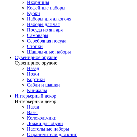
Икорницы
Кофейные наборы
Кубки
Наборы для алкоголя
Наборы для чая
Посуда из янтаря
Самовары
Серебряная посуда
Стопки
Шашлычные наборы
Сувенирное оружие
Сувенирное оружие
Назад
Ножи
Кортики
Сабли и шашки
Кинжалы
Интерьерный декор
Интерьерный декор
Назад
Вазы
Колокольчики
Ложки для обуви
Настольные наборы
Ограничители для книг