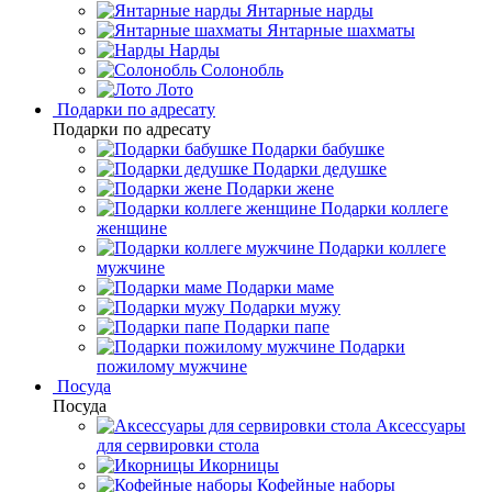
Янтарные нарды
Янтарные шахматы
Нарды
Солонобль
Лото
Подарки по адресату
Подарки по адресату
Подарки бабушке
Подарки дедушке
Подарки жене
Подарки коллеге
женщине
Подарки коллеге
мужчине
Подарки маме
Подарки мужу
Подарки папе
Подарки
пожилому мужчине
Посуда
Посуда
Аксессуары
для сервировки стола
Икорницы
Кофейные наборы