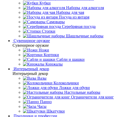
Кубки
Наборы для алкоголя
Наборы для чая
Посуда из янтаря
Самовары
Серебряная посуда
Стопки
Шашлычные наборы
Сувенирное оружие
Сувенирное оружие
Ножи
Кортики
Сабли и шашки
Кинжалы
Интерьерный декор
Интерьерный декор
Вазы
Колокольчики
Ложки для обуви
Настольные наборы
Ограничители для книг
Панно
Часы
Шкатулки
Праздники и профессии