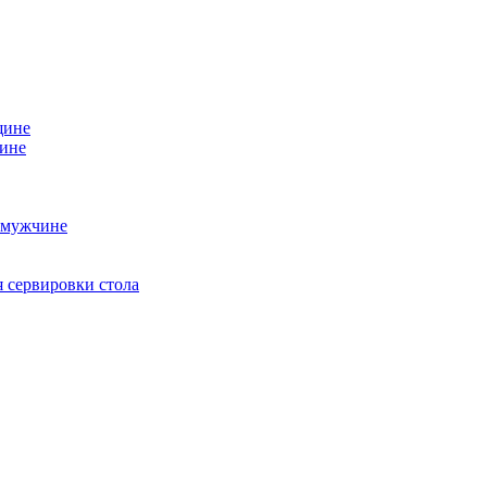
щине
чине
 мужчине
 сервировки стола