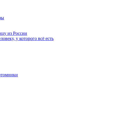
ры
нцу из России
ловеку, у которого всё есть
отомники