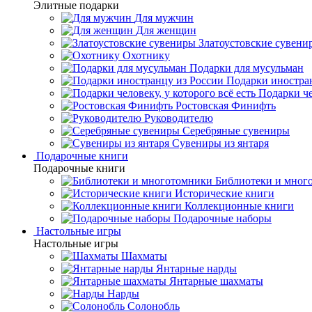
Элитные подарки
Для мужчин
Для женщин
Златоустовские сувени
Охотнику
Подарки для мусульман
Подарки иностра
Подарки че
Ростовская Финифть
Руководителю
Серебряные сувениры
Сувениры из янтаря
Подарочные книги
Подарочные книги
Библиотеки и мног
Исторические книги
Коллекционные книги
Подарочные наборы
Настольные игры
Настольные игры
Шахматы
Янтарные нарды
Янтарные шахматы
Нарды
Солонобль