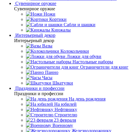
Сувенирное оружие
Сувенирное оружие
Ножи
Кортики
Сабли и шашки
Кинжалы
Интерьерный декор
Интерьерный декор
Вазы
Колокольчики
Ложки для обуви
Настольные наборы
Ограничители для книг
Панно
Часы
Шкатулки
Праздники и профессии
Праздники и профессии
На день рождения
На юбилей
Нефтянику
Строителю
23 февраля
Военному
Железнодорожнику