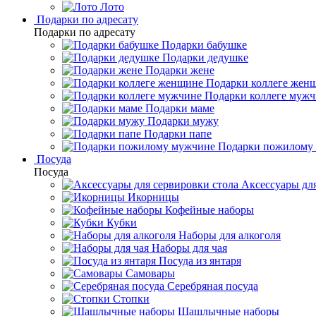
Лото
Подарки по адресату
Подарки по адресату
Подарки бабушке
Подарки дедушке
Подарки жене
Подарки коллеге жен
Подарки коллеге муж
Подарки маме
Подарки мужу
Подарки папе
Подарки пожилому
Посуда
Посуда
Аксессуары для
Икорницы
Кофейные наборы
Кубки
Наборы для алкоголя
Наборы для чая
Посуда из янтаря
Самовары
Серебряная посуда
Стопки
Шашлычные наборы