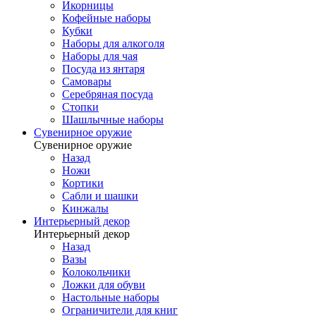
Икорницы
Кофейные наборы
Кубки
Наборы для алкоголя
Наборы для чая
Посуда из янтаря
Самовары
Серебряная посуда
Стопки
Шашлычные наборы
Сувенирное оружие
Сувенирное оружие
Назад
Ножи
Кортики
Сабли и шашки
Кинжалы
Интерьерный декор
Интерьерный декор
Назад
Вазы
Колокольчики
Ложки для обуви
Настольные наборы
Ограничители для книг