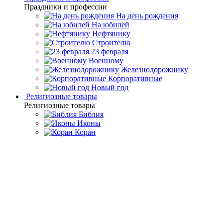
Праздники и профессии
На день рождения
На юбилей
Нефтянику
Строителю
23 февраля
Военному
Железнодорожнику
Корпоративные
Новый год
Религиозные товары
Религиозные товары
Библия
Иконы
Коран
Главная
Каталог товаров
Интерьерные изделия
Сувенирные
колокольчики
Серебряный колокольчик "Масленица"
Серебряный колокольчик
"Масленица"