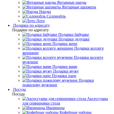
Янтарные нарды
Янтарные шахматы
Нарды
Солонобль
Лото
Подарки по адресату
Подарки по адресату
Подарки бабушке
Подарки дедушке
Подарки жене
Подарки коллеге
женщине
Подарки коллеге
мужчине
Подарки маме
Подарки мужу
Подарки папе
Подарки
пожилому мужчине
Посуда
Посуда
Аксессуары
для сервировки стола
Икорницы
Кофейные наборы