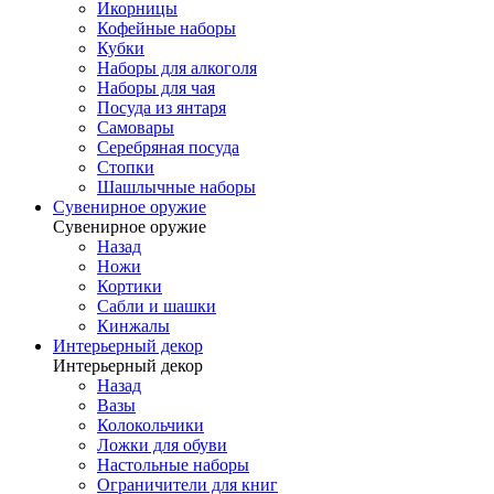
Икорницы
Кофейные наборы
Кубки
Наборы для алкоголя
Наборы для чая
Посуда из янтаря
Самовары
Серебряная посуда
Стопки
Шашлычные наборы
Сувенирное оружие
Сувенирное оружие
Назад
Ножи
Кортики
Сабли и шашки
Кинжалы
Интерьерный декор
Интерьерный декор
Назад
Вазы
Колокольчики
Ложки для обуви
Настольные наборы
Ограничители для книг