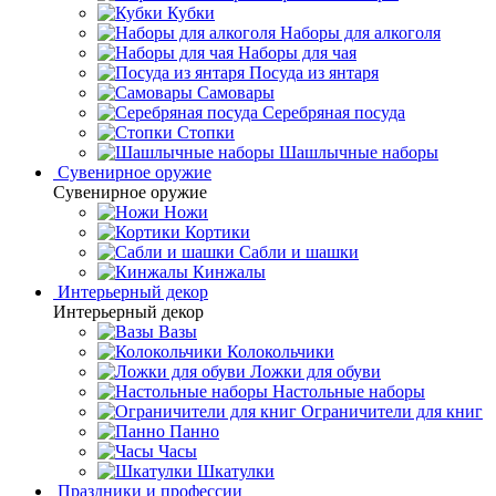
Кубки
Наборы для алкоголя
Наборы для чая
Посуда из янтаря
Самовары
Серебряная посуда
Стопки
Шашлычные наборы
Сувенирное оружие
Сувенирное оружие
Ножи
Кортики
Сабли и шашки
Кинжалы
Интерьерный декор
Интерьерный декор
Вазы
Колокольчики
Ложки для обуви
Настольные наборы
Ограничители для книг
Панно
Часы
Шкатулки
Праздники и профессии