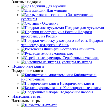
Элитные подарки
Для мужчин
Для женщин
Златоустовские
сувениры
Охотнику
Подарки для мусульман
Подарки
иностранцу из России
Подарки
человеку, у которого всё есть
Ростовская Финифть
Руководителю
Серебряные сувениры
Сувениры из янтаря
Подарочные книги
Подарочные книги
Библиотеки и
многотомники
Исторические книги
Коллекционные книги
Подарочные наборы
Настольные игры
Настольные игры
Шахматы