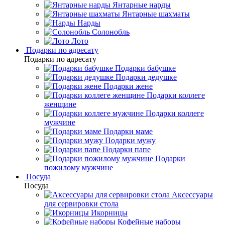
Янтарные нарды
Янтарные шахматы
Нарды
Солонобль
Лото
Подарки по адресату
Подарки по адресату
Подарки бабушке
Подарки дедушке
Подарки жене
Подарки коллеге
женщине
Подарки коллеге
мужчине
Подарки маме
Подарки мужу
Подарки папе
Подарки
пожилому мужчине
Посуда
Посуда
Аксессуары
для сервировки стола
Икорницы
Кофейные наборы