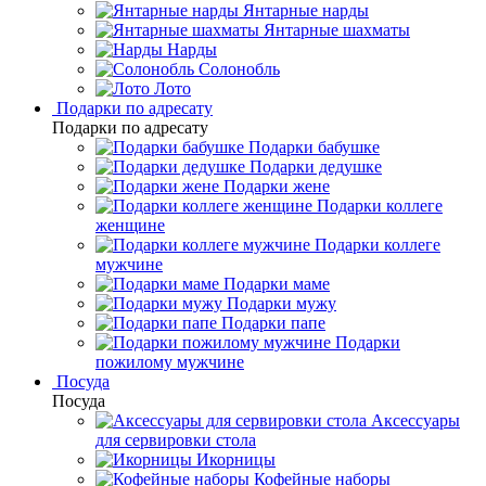
Янтарные нарды
Янтарные шахматы
Нарды
Солонобль
Лото
Подарки по адресату
Подарки по адресату
Подарки бабушке
Подарки дедушке
Подарки жене
Подарки коллеге
женщине
Подарки коллеге
мужчине
Подарки маме
Подарки мужу
Подарки папе
Подарки
пожилому мужчине
Посуда
Посуда
Аксессуары
для сервировки стола
Икорницы
Кофейные наборы