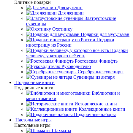
Элитные подарки
Для мужчин
Для женщин
Златоустовские
сувениры
Охотнику
Подарки для мусульман
Подарки
иностранцу из России
Подарки
человеку, у которого всё есть
Ростовская Финифть
Руководителю
Серебряные сувениры
Сувениры из янтаря
Подарочные книги
Подарочные книги
Библиотеки и
многотомники
Исторические книги
Коллекционные книги
Подарочные наборы
Настольные игры
Настольные игры
Шахматы