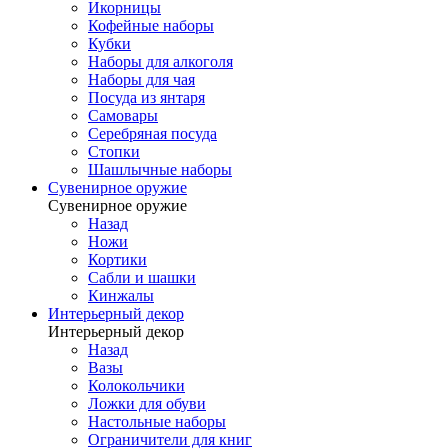
Икорницы
Кофейные наборы
Кубки
Наборы для алкоголя
Наборы для чая
Посуда из янтаря
Самовары
Серебряная посуда
Стопки
Шашлычные наборы
Сувенирное оружие
Сувенирное оружие
Назад
Ножи
Кортики
Сабли и шашки
Кинжалы
Интерьерный декор
Интерьерный декор
Назад
Вазы
Колокольчики
Ложки для обуви
Настольные наборы
Ограничители для книг