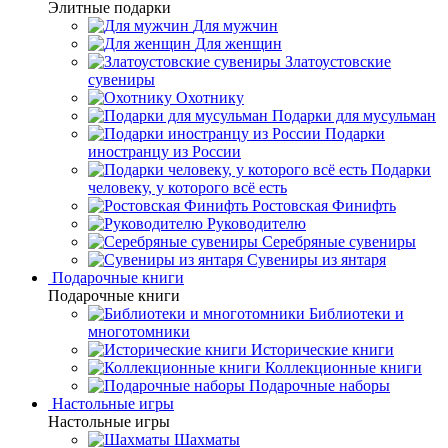
Элитные подарки
Для мужчин
Для женщин
Златоустовские
сувениры
Охотнику
Подарки для мусульман
Подарки
иностранцу из России
Подарки
человеку, у которого всё есть
Ростовская Финифть
Руководителю
Серебряные сувениры
Сувениры из янтаря
Подарочные книги
Подарочные книги
Библиотеки и
многотомники
Исторические книги
Коллекционные книги
Подарочные наборы
Настольные игры
Настольные игры
Шахматы