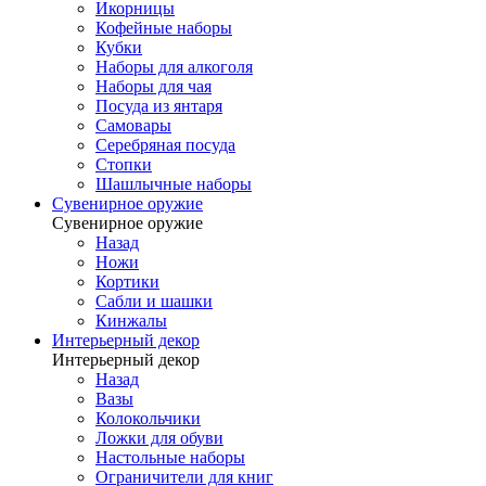
Икорницы
Кофейные наборы
Кубки
Наборы для алкоголя
Наборы для чая
Посуда из янтаря
Самовары
Серебряная посуда
Стопки
Шашлычные наборы
Сувенирное оружие
Сувенирное оружие
Назад
Ножи
Кортики
Сабли и шашки
Кинжалы
Интерьерный декор
Интерьерный декор
Назад
Вазы
Колокольчики
Ложки для обуви
Настольные наборы
Ограничители для книг