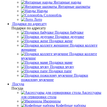
Янтарные нарды
Янтарные шахматы
Нарды
Солонобль
Лото
Подарки по адресату
Подарки по адресату
Подарки бабушке
Подарки дедушке
Подарки жене
Подарки коллеге
женщине
Подарки коллеге
мужчине
Подарки маме
Подарки мужу
Подарки папе
Подарки
пожилому мужчине
Посуда
Посуда
Аксессуары
для сервировки стола
Икорницы
Кофейные наборы