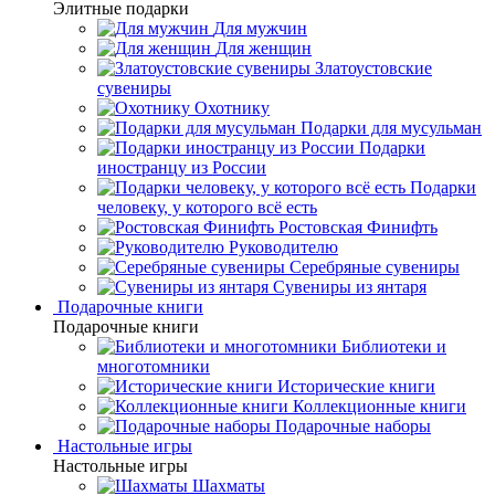
Элитные подарки
Для мужчин
Для женщин
Златоустовские
сувениры
Охотнику
Подарки для мусульман
Подарки
иностранцу из России
Подарки
человеку, у которого всё есть
Ростовская Финифть
Руководителю
Серебряные сувениры
Сувениры из янтаря
Подарочные книги
Подарочные книги
Библиотеки и
многотомники
Исторические книги
Коллекционные книги
Подарочные наборы
Настольные игры
Настольные игры
Шахматы