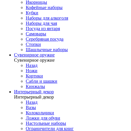
Икорницы
Кофейные наборы
Кубки
Наборы для алкоголя
Наборы для чая
Посуда из янтаря
Самовары
Серебряная посуда
Стопки
Шашлычные наборы
Сувенирное оружие
Сувенирное оружие
Назад
Ножи
Кортики
Сабли и шашки
Кинжалы
Интерьерный декор
Интерьерный декор
Назад
Вазы
Колокольчики
Ложки для обуви
Настольные наборы
Ограничители для книг