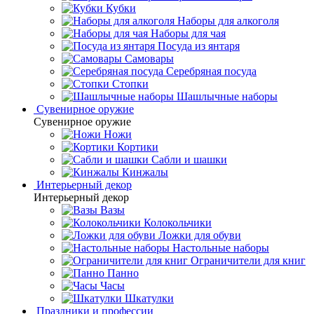
Кубки
Наборы для алкоголя
Наборы для чая
Посуда из янтаря
Самовары
Серебряная посуда
Стопки
Шашлычные наборы
Сувенирное оружие
Сувенирное оружие
Ножи
Кортики
Сабли и шашки
Кинжалы
Интерьерный декор
Интерьерный декор
Вазы
Колокольчики
Ложки для обуви
Настольные наборы
Ограничители для книг
Панно
Часы
Шкатулки
Праздники и профессии