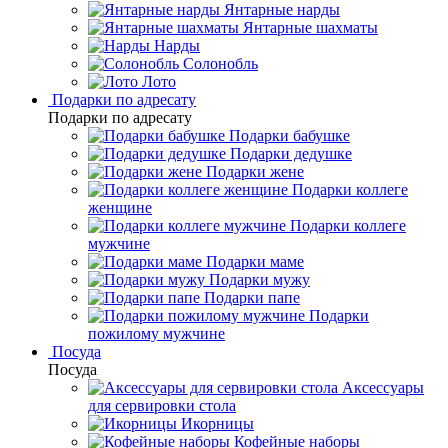
Янтарные нарды
Янтарные шахматы
Нарды
Солонобль
Лото
Подарки по адресату
Подарки по адресату
Подарки бабушке
Подарки дедушке
Подарки жене
Подарки коллеге
женщине
Подарки коллеге
мужчине
Подарки маме
Подарки мужу
Подарки папе
Подарки
пожилому мужчине
Посуда
Посуда
Аксессуары
для сервировки стола
Икорницы
Кофейные наборы