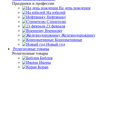
Праздники и профессии
На день рождения
На юбилей
Нефтянику
Строителю
23 февраля
Военному
Железнодорожнику
Корпоративные
Новый год
Религиозные товары
Религиозные товары
Библия
Иконы
Коран
Главная
Каталог товаров
Подарки родным и близким
Подарки
жене
Набор для водки на 6 персон "Златоуст"
Набор для водки на 6 персон
"Златоуст"