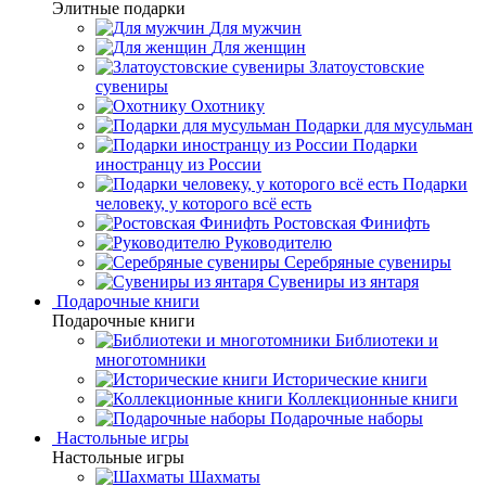
Элитные подарки
Для мужчин
Для женщин
Златоустовские
сувениры
Охотнику
Подарки для мусульман
Подарки
иностранцу из России
Подарки
человеку, у которого всё есть
Ростовская Финифть
Руководителю
Серебряные сувениры
Сувениры из янтаря
Подарочные книги
Подарочные книги
Библиотеки и
многотомники
Исторические книги
Коллекционные книги
Подарочные наборы
Настольные игры
Настольные игры
Шахматы