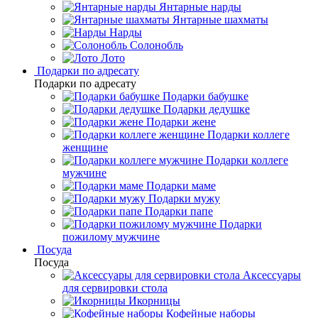
Янтарные нарды
Янтарные шахматы
Нарды
Солонобль
Лото
Подарки по адресату
Подарки по адресату
Подарки бабушке
Подарки дедушке
Подарки жене
Подарки коллеге
женщине
Подарки коллеге
мужчине
Подарки маме
Подарки мужу
Подарки папе
Подарки
пожилому мужчине
Посуда
Посуда
Аксессуары
для сервировки стола
Икорницы
Кофейные наборы