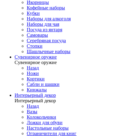
Икорницы
Кофейные наборы
Кубки
Наборы для алкоголя
Наборы для чая
Посуда из янтаря
Самовары
Серебряная посуда
Стопки
Шашлычные наборы
Сувенирное оружие
Сувенирное оружие
Назад
Ножи
Кортики
Сабли и шашки
Кинжалы
Интерьерный декор
Интерьерный декор
Назад
Вазы
Колокольчики
Ложки для обуви
Настольные наборы
Ограничители для книг