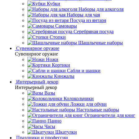
Кубки
Наборы для алкоголя
Наборы для чая
Посуда из янтаря
Самовары
Серебряная посуда
Стопки
Шашлычные наборы
Сувенирное оружие
Сувенирное оружие
Ножи
Кортики
Сабли и шашки
Кинжалы
Интерьерный декор
Интерьерный декор
Вазы
Колокольчики
Ложки для обуви
Настольные наборы
Ограничители для книг
Панно
Часы
Шкатулки
Праздники и профессии