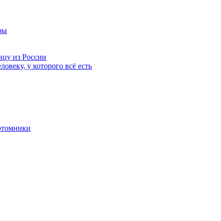
ры
нцу из России
ловеку, у которого всё есть
отомники