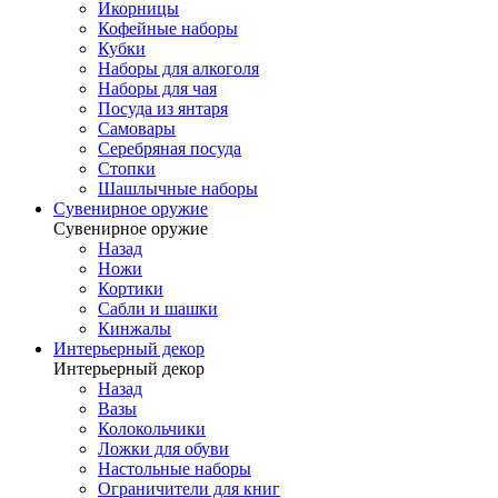
Икорницы
Кофейные наборы
Кубки
Наборы для алкоголя
Наборы для чая
Посуда из янтаря
Самовары
Серебряная посуда
Стопки
Шашлычные наборы
Сувенирное оружие
Сувенирное оружие
Назад
Ножи
Кортики
Сабли и шашки
Кинжалы
Интерьерный декор
Интерьерный декор
Назад
Вазы
Колокольчики
Ложки для обуви
Настольные наборы
Ограничители для книг