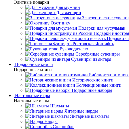
Элитные подарки
Для мужчин
Для женщин
Златоустовские сувени
Охотнику
Подарки для мусульман
Подарки иностра
Подарки че
Ростовская Финифть
Руководителю
Серебряные сувениры
Сувениры из янтаря
Подарочные книги
Подарочные книги
Библиотеки и мног
Исторические книги
Коллекционные книги
Подарочные наборы
Настольные игры
Настольные игры
Шахматы
Янтарные нарды
Янтарные шахматы
Нарды
Солонобль