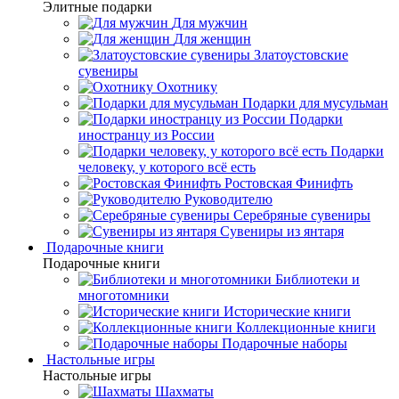
Элитные подарки
Для мужчин
Для женщин
Златоустовские
сувениры
Охотнику
Подарки для мусульман
Подарки
иностранцу из России
Подарки
человеку, у которого всё есть
Ростовская Финифть
Руководителю
Серебряные сувениры
Сувениры из янтаря
Подарочные книги
Подарочные книги
Библиотеки и
многотомники
Исторические книги
Коллекционные книги
Подарочные наборы
Настольные игры
Настольные игры
Шахматы