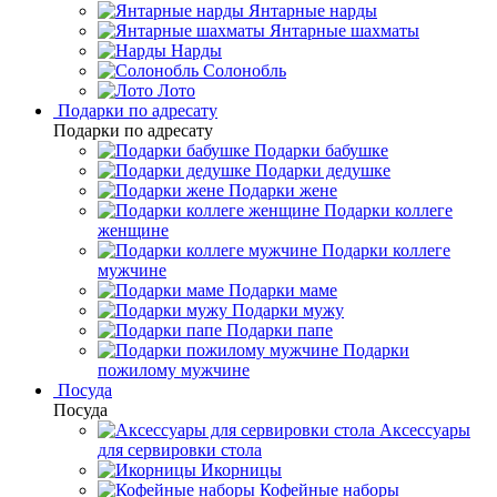
Янтарные нарды
Янтарные шахматы
Нарды
Солонобль
Лото
Подарки по адресату
Подарки по адресату
Подарки бабушке
Подарки дедушке
Подарки жене
Подарки коллеге
женщине
Подарки коллеге
мужчине
Подарки маме
Подарки мужу
Подарки папе
Подарки
пожилому мужчине
Посуда
Посуда
Аксессуары
для сервировки стола
Икорницы
Кофейные наборы