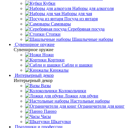
Кубки
Наборы для алкоголя
Наборы для чая
Посуда из янтаря
Самовары
Серебряная посуда
Стопки
Шашлычные наборы
Сувенирное оружие
Сувенирное оружие
Ножи
Кортики
Сабли и шашки
Кинжалы
Интерьерный декор
Интерьерный декор
Вазы
Колокольчики
Ложки для обуви
Настольные наборы
Ограничители для книг
Панно
Часы
Шкатулки
Праздники и профессии