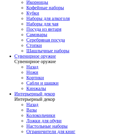
Икорницы
Кофейные наборы
Кубки
Наборы для алкоголя
Наборы для чая
Посуда из янтаря
Самовары
Серебряная посуда
Стопки
Шашлычные наборы
Сувенирное оружие
Сувенирное оружие
Назад
Ножи
Кортики
Сабли и шашки
Кинжалы
Интерьерный декор
Интерьерный декор
Назад
Вазы
Колокольчики
Ложки для обуви
Настольные наборы
Ограничители для книг