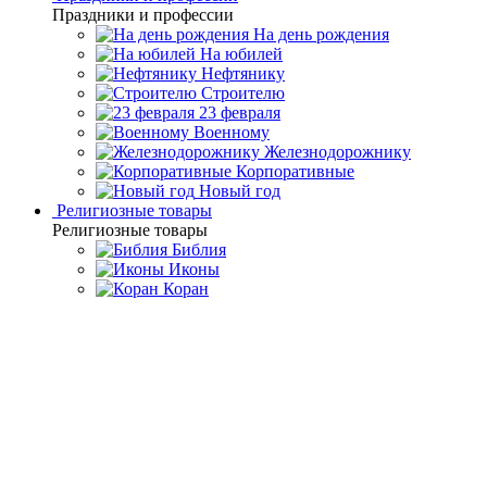
Праздники и профессии
На день рождения
На юбилей
Нефтянику
Строителю
23 февраля
Военному
Железнодорожнику
Корпоративные
Новый год
Религиозные товары
Религиозные товары
Библия
Иконы
Коран
Главная
Каталог товаров
Премиальная посуда ручной
работы
Подарочные икорницы
Подарочный набор с икорницей
"Дары моря" (Златоуст)
Подарочный набор с
икорницей "Дары моря"