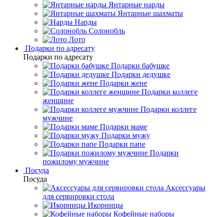
Янтарные нарды
Янтарные шахматы
Нарды
Солонобль
Лото
Подарки по адресату
Подарки по адресату
Подарки бабушке
Подарки дедушке
Подарки жене
Подарки коллеге
женщине
Подарки коллеге
мужчине
Подарки маме
Подарки мужу
Подарки папе
Подарки
пожилому мужчине
Посуда
Посуда
Аксессуары
для сервировки стола
Икорницы
Кофейные наборы