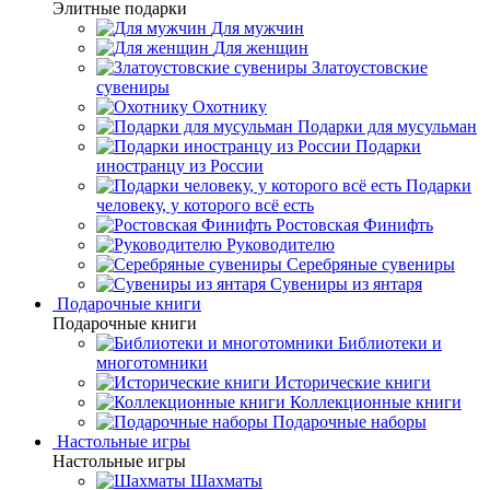
Элитные подарки
Для мужчин
Для женщин
Златоустовские
сувениры
Охотнику
Подарки для мусульман
Подарки
иностранцу из России
Подарки
человеку, у которого всё есть
Ростовская Финифть
Руководителю
Серебряные сувениры
Сувениры из янтаря
Подарочные книги
Подарочные книги
Библиотеки и
многотомники
Исторические книги
Коллекционные книги
Подарочные наборы
Настольные игры
Настольные игры
Шахматы