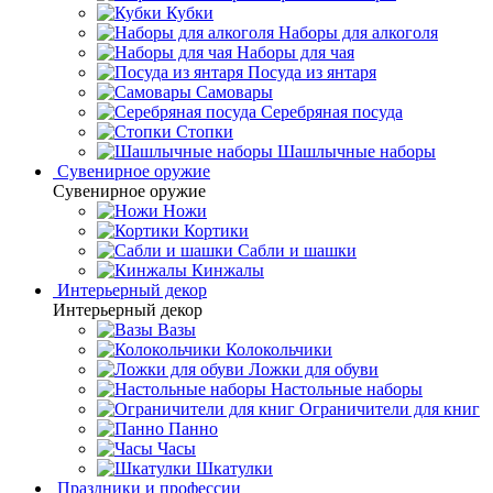
Кубки
Наборы для алкоголя
Наборы для чая
Посуда из янтаря
Самовары
Серебряная посуда
Стопки
Шашлычные наборы
Сувенирное оружие
Сувенирное оружие
Ножи
Кортики
Сабли и шашки
Кинжалы
Интерьерный декор
Интерьерный декор
Вазы
Колокольчики
Ложки для обуви
Настольные наборы
Ограничители для книг
Панно
Часы
Шкатулки
Праздники и профессии