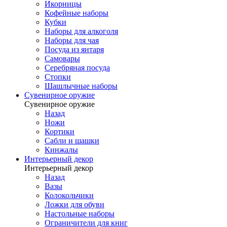
Икорницы
Кофейные наборы
Кубки
Наборы для алкоголя
Наборы для чая
Посуда из янтаря
Самовары
Серебряная посуда
Стопки
Шашлычные наборы
Сувенирное оружие
Сувенирное оружие
Назад
Ножи
Кортики
Сабли и шашки
Кинжалы
Интерьерный декор
Интерьерный декор
Назад
Вазы
Колокольчики
Ложки для обуви
Настольные наборы
Ограничители для книг