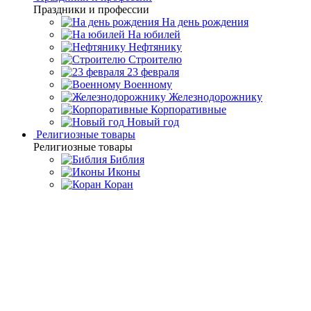
Праздники и профессии
На день рождения
На юбилей
Нефтянику
Строителю
23 февраля
Военному
Железнодорожнику
Корпоративные
Новый год
Религиозные товары
Религиозные товары
Библия
Иконы
Коран
Главная
Каталог товаров
Премиальная посуда ручной
работы
Подарочные кубки
Серебряные cтаканы «Яблочный
Спас»
Серебряные cтаканы
«Яблочный Спас»