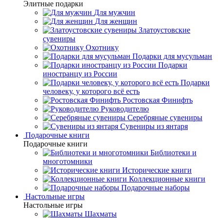
Элитные подарки
Для мужчин
Для женщин
Златоустовские
сувениры
Охотнику
Подарки для мусульман
Подарки
иностранцу из России
Подарки
человеку, у которого всё есть
Ростовская Финифть
Руководителю
Серебряные сувениры
Сувениры из янтаря
Подарочные книги
Подарочные книги
Библиотеки и
многотомники
Исторические книги
Коллекционные книги
Подарочные наборы
Настольные игры
Настольные игры
Шахматы