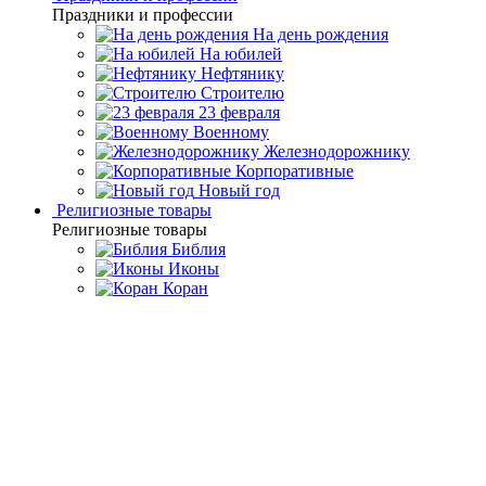
Праздники и профессии
На день рождения
На юбилей
Нефтянику
Строителю
23 февраля
Военному
Железнодорожнику
Корпоративные
Новый год
Религиозные товары
Религиозные товары
Библия
Иконы
Коран
Главная
Каталог товаров
Премиальная посуда ручной
работы
Аксессуары для сервировки стола
Набор серебряных
колец для салфеток «Русь Былинная»
Набор серебряных колец для
салфеток «Русь Былинная»