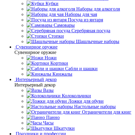
Кубки
Наборы для алкоголя
Наборы для чая
Посуда из янтаря
Самовары
Серебряная посуда
Стопки
Шашлычные наборы
Сувенирное оружие
Сувенирное оружие
Ножи
Кортики
Сабли и шашки
Кинжалы
Интерьерный декор
Интерьерный декор
Вазы
Колокольчики
Ложки для обуви
Настольные наборы
Ограничители для книг
Панно
Часы
Шкатулки
Праздники и профессии