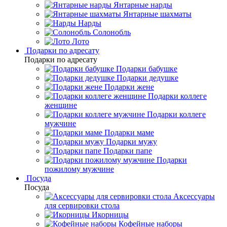
Янтарные нарды
Янтарные шахматы
Нарды
Солонобль
Лото
Подарки по адресату
Подарки по адресату
Подарки бабушке
Подарки дедушке
Подарки жене
Подарки коллеге
женщине
Подарки коллеге
мужчине
Подарки маме
Подарки мужу
Подарки папе
Подарки
пожилому мужчине
Посуда
Посуда
Аксессуары
для сервировки стола
Икорницы
Кофейные наборы