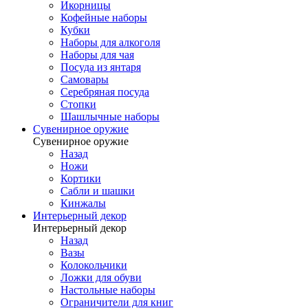
Икорницы
Кофейные наборы
Кубки
Наборы для алкоголя
Наборы для чая
Посуда из янтаря
Самовары
Серебряная посуда
Стопки
Шашлычные наборы
Сувенирное оружие
Сувенирное оружие
Назад
Ножи
Кортики
Сабли и шашки
Кинжалы
Интерьерный декор
Интерьерный декор
Назад
Вазы
Колокольчики
Ложки для обуви
Настольные наборы
Ограничители для книг