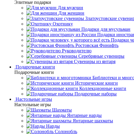
Элитные подарки
Для мужчин
Для женщин
Златоустовские сувени
Охотнику
Подарки для мусульман
Подарки иностра
Подарки че
Ростовская Финифть
Руководителю
Серебряные сувениры
Сувениры из янтаря
Подарочные книги
Подарочные книги
Библиотеки и мног
Исторические книги
Коллекционные книги
Подарочные наборы
Настольные игры
Настольные игры
Шахматы
Янтарные нарды
Янтарные шахматы
Нарды
Солонобль