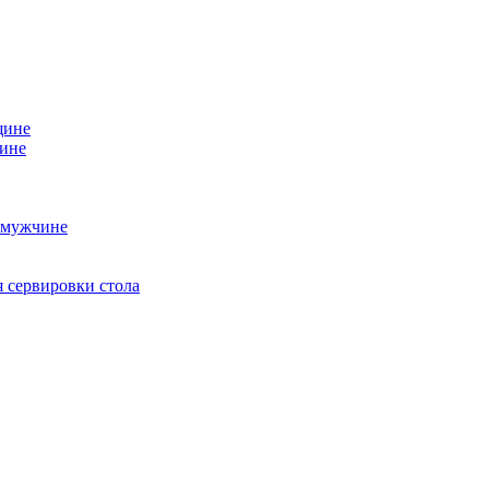
щине
чине
 мужчине
 сервировки стола