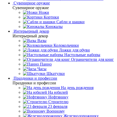
Сувенирное оружие
Сувенирное оружие
Ножи
Кортики
Сабли и шашки
Кинжалы
Интерьерный декор
Интерьерный декор
Вазы
Колокольчики
Ложки для обуви
Настольные наборы
Ограничители для книг
Панно
Часы
Шкатулки
Праздники и профессии
Праздники и профессии
На день рождения
На юбилей
Нефтянику
Строителю
23 февраля
Военному
Железнодорожнику