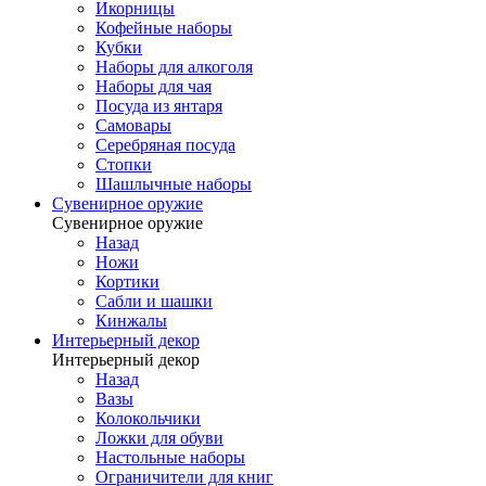
Икорницы
Кофейные наборы
Кубки
Наборы для алкоголя
Наборы для чая
Посуда из янтаря
Самовары
Серебряная посуда
Стопки
Шашлычные наборы
Сувенирное оружие
Сувенирное оружие
Назад
Ножи
Кортики
Сабли и шашки
Кинжалы
Интерьерный декор
Интерьерный декор
Назад
Вазы
Колокольчики
Ложки для обуви
Настольные наборы
Ограничители для книг