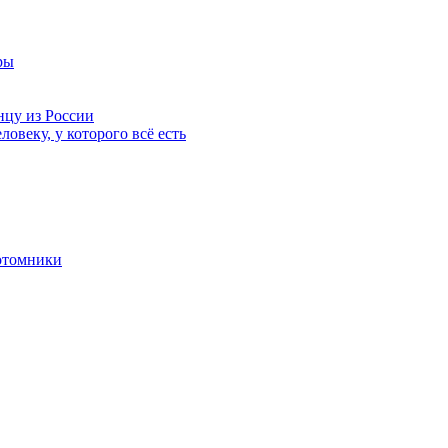
ры
нцу из России
ловеку, у которого всё есть
отомники