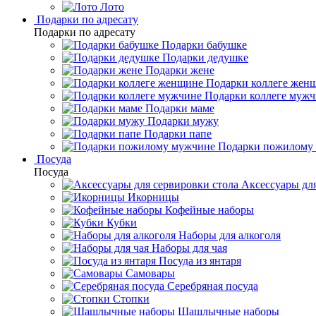
Лото
Подарки по адресату
Подарки по адресату
Подарки бабушке
Подарки дедушке
Подарки жене
Подарки коллеге жен
Подарки коллеге муж
Подарки маме
Подарки мужу
Подарки папе
Подарки пожилому
Посуда
Посуда
Аксессуары для
Икорницы
Кофейные наборы
Кубки
Наборы для алкоголя
Наборы для чая
Посуда из янтаря
Самовары
Серебряная посуда
Стопки
Шашлычные наборы