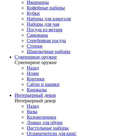
Икорницы
Кофейные наборы
Кубки
Наборы для алкоголя
Наборы для чая
Посуда из янтаря
Самовары
Серебряная посуда
Стопки
Шашлычные наборы
Сувенирное оружие
Сувенирное оружие
Назад
Ножи
Кортики
Сабли и шашки
Кинжалы
Интерьерный декор
Интерьерный декор
Назад
Вазы
Колокольчики
Ложки для обуви
Настольные наборы
Ограничители для книг