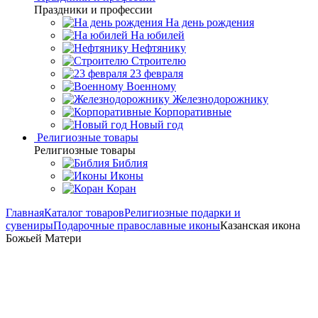
Праздники и профессии
На день рождения
На юбилей
Нефтянику
Строителю
23 февраля
Военному
Железнодорожнику
Корпоративные
Новый год
Религиозные товары
Религиозные товары
Библия
Иконы
Коран
Главная
Каталог товаров
Религиозные подарки и
сувениры
Подарочные православные иконы
Казанская икона
Божьей Матери
Казанская икона Божией
Матери