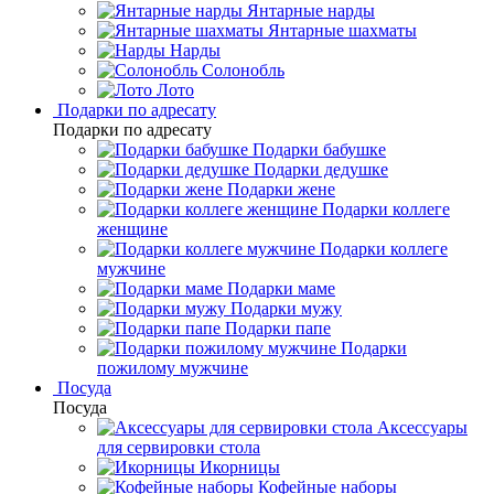
Янтарные нарды
Янтарные шахматы
Нарды
Солонобль
Лото
Подарки по адресату
Подарки по адресату
Подарки бабушке
Подарки дедушке
Подарки жене
Подарки коллеге
женщине
Подарки коллеге
мужчине
Подарки маме
Подарки мужу
Подарки папе
Подарки
пожилому мужчине
Посуда
Посуда
Аксессуары
для сервировки стола
Икорницы
Кофейные наборы