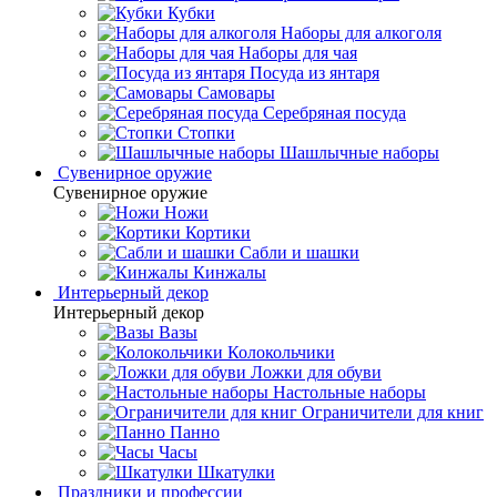
Кубки
Наборы для алкоголя
Наборы для чая
Посуда из янтаря
Самовары
Серебряная посуда
Стопки
Шашлычные наборы
Сувенирное оружие
Сувенирное оружие
Ножи
Кортики
Сабли и шашки
Кинжалы
Интерьерный декор
Интерьерный декор
Вазы
Колокольчики
Ложки для обуви
Настольные наборы
Ограничители для книг
Панно
Часы
Шкатулки
Праздники и профессии