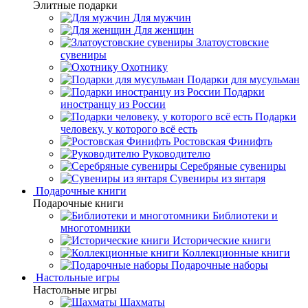
Элитные подарки
Для мужчин
Для женщин
Златоустовские
сувениры
Охотнику
Подарки для мусульман
Подарки
иностранцу из России
Подарки
человеку, у которого всё есть
Ростовская Финифть
Руководителю
Серебряные сувениры
Сувениры из янтаря
Подарочные книги
Подарочные книги
Библиотеки и
многотомники
Исторические книги
Коллекционные книги
Подарочные наборы
Настольные игры
Настольные игры
Шахматы