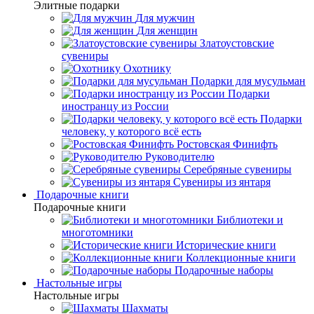
Элитные подарки
Для мужчин
Для женщин
Златоустовские
сувениры
Охотнику
Подарки для мусульман
Подарки
иностранцу из России
Подарки
человеку, у которого всё есть
Ростовская Финифть
Руководителю
Серебряные сувениры
Сувениры из янтаря
Подарочные книги
Подарочные книги
Библиотеки и
многотомники
Исторические книги
Коллекционные книги
Подарочные наборы
Настольные игры
Настольные игры
Шахматы