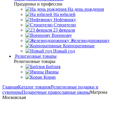
Праздники и профессии
На день рождения
На юбилей
Нефтянику
Строителю
23 февраля
Военному
Железнодорожнику
Корпоративные
Новый год
Религиозные товары
Религиозные товары
Библия
Иконы
Коран
Главная
Каталог товаров
Религиозные подарки и
сувениры
Подарочные православные иконы
Матрона
Московская
Икона Святой Матроны
Московской