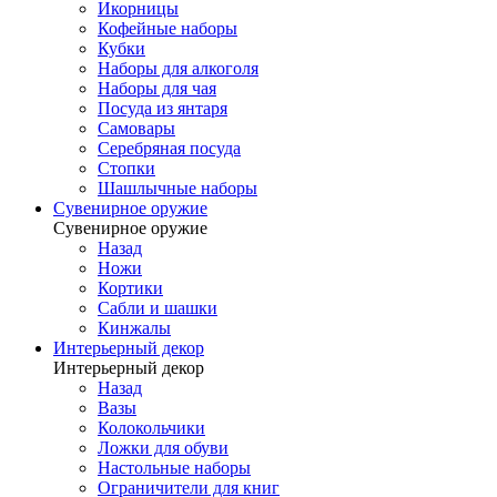
Икорницы
Кофейные наборы
Кубки
Наборы для алкоголя
Наборы для чая
Посуда из янтаря
Самовары
Серебряная посуда
Стопки
Шашлычные наборы
Сувенирное оружие
Сувенирное оружие
Назад
Ножи
Кортики
Сабли и шашки
Кинжалы
Интерьерный декор
Интерьерный декор
Назад
Вазы
Колокольчики
Ложки для обуви
Настольные наборы
Ограничители для книг