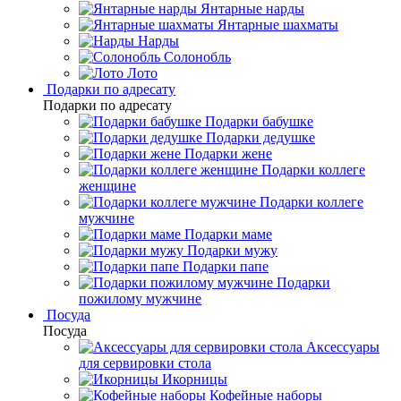
Янтарные нарды
Янтарные шахматы
Нарды
Солонобль
Лото
Подарки по адресату
Подарки по адресату
Подарки бабушке
Подарки дедушке
Подарки жене
Подарки коллеге
женщине
Подарки коллеге
мужчине
Подарки маме
Подарки мужу
Подарки папе
Подарки
пожилому мужчине
Посуда
Посуда
Аксессуары
для сервировки стола
Икорницы
Кофейные наборы