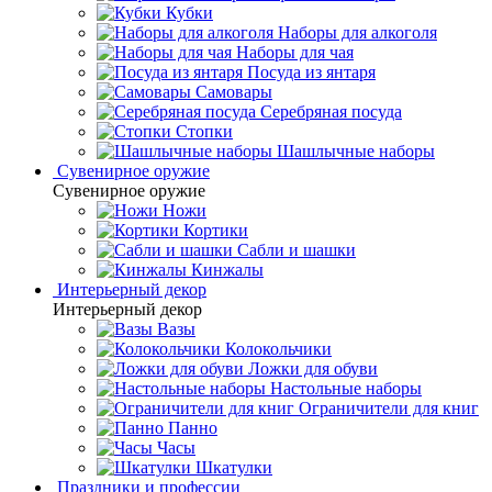
Кубки
Наборы для алкоголя
Наборы для чая
Посуда из янтаря
Самовары
Серебряная посуда
Стопки
Шашлычные наборы
Сувенирное оружие
Сувенирное оружие
Ножи
Кортики
Сабли и шашки
Кинжалы
Интерьерный декор
Интерьерный декор
Вазы
Колокольчики
Ложки для обуви
Настольные наборы
Ограничители для книг
Панно
Часы
Шкатулки
Праздники и профессии