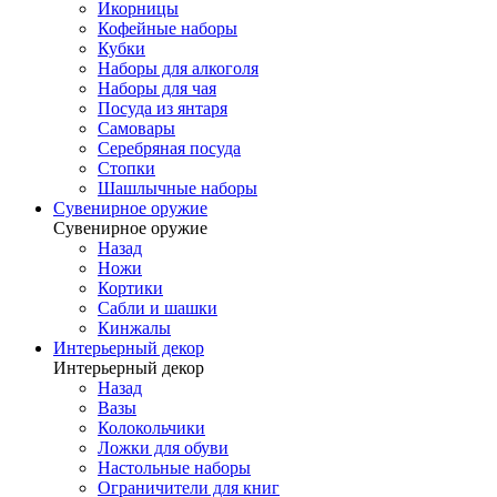
Икорницы
Кофейные наборы
Кубки
Наборы для алкоголя
Наборы для чая
Посуда из янтаря
Самовары
Серебряная посуда
Стопки
Шашлычные наборы
Сувенирное оружие
Сувенирное оружие
Назад
Ножи
Кортики
Сабли и шашки
Кинжалы
Интерьерный декор
Интерьерный декор
Назад
Вазы
Колокольчики
Ложки для обуви
Настольные наборы
Ограничители для книг