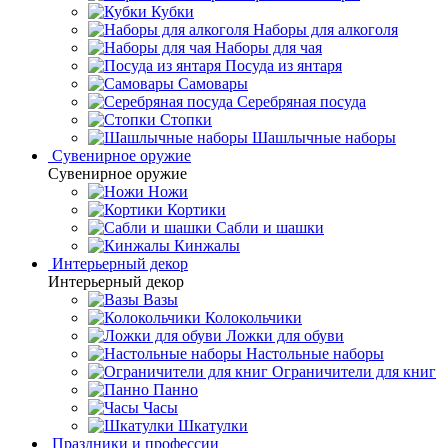
Кубки
Наборы для алкоголя
Наборы для чая
Посуда из янтаря
Самовары
Серебряная посуда
Стопки
Шашлычные наборы
Сувенирное оружие
Сувенирное оружие
Ножи
Кортики
Сабли и шашки
Кинжалы
Интерьерный декор
Интерьерный декор
Вазы
Колокольчики
Ложки для обуви
Настольные наборы
Ограничители для книг
Панно
Часы
Шкатулки
Праздники и профессии