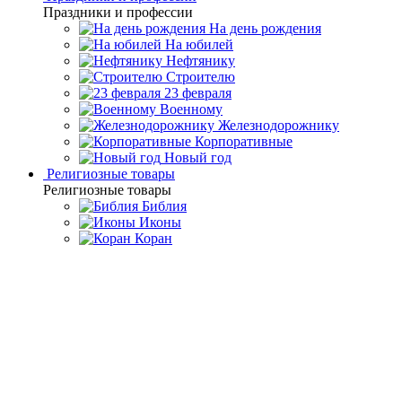
Праздники и профессии
На день рождения
На юбилей
Нефтянику
Строителю
23 февраля
Военному
Железнодорожнику
Корпоративные
Новый год
Религиозные товары
Религиозные товары
Библия
Иконы
Коран
Главная
Каталог товаров
Религиозные подарки и
сувениры
Эксклюзивные подарочные издания
Корана
Настольный набор "Коран с четками" (Златоуст)
Настольный набор "Коран с
четками" (Златоуст)