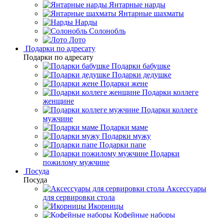
Янтарные нарды
Янтарные шахматы
Нарды
Солонобль
Лото
Подарки по адресату
Подарки по адресату
Подарки бабушке
Подарки дедушке
Подарки жене
Подарки коллеге
женщине
Подарки коллеге
мужчине
Подарки маме
Подарки мужу
Подарки папе
Подарки
пожилому мужчине
Посуда
Посуда
Аксессуары
для сервировки стола
Икорницы
Кофейные наборы