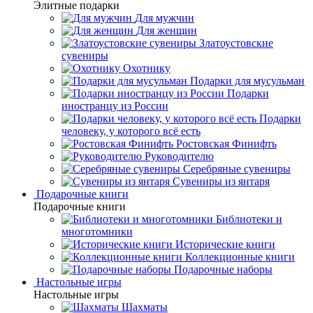
Элитные подарки
Для мужчин
Для женщин
Златоустовские
сувениры
Охотнику
Подарки для мусульман
Подарки
иностранцу из России
Подарки
человеку, у которого всё есть
Ростовская Финифть
Руководителю
Серебряные сувениры
Сувениры из янтаря
Подарочные книги
Подарочные книги
Библиотеки и
многотомники
Исторические книги
Коллекционные книги
Подарочные наборы
Настольные игры
Настольные игры
Шахматы