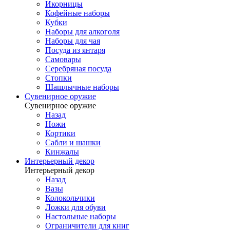
Икорницы
Кофейные наборы
Кубки
Наборы для алкоголя
Наборы для чая
Посуда из янтаря
Самовары
Серебряная посуда
Стопки
Шашлычные наборы
Сувенирное оружие
Сувенирное оружие
Назад
Ножи
Кортики
Сабли и шашки
Кинжалы
Интерьерный декор
Интерьерный декор
Назад
Вазы
Колокольчики
Ложки для обуви
Настольные наборы
Ограничители для книг