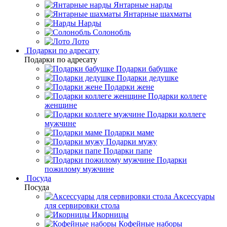
Янтарные нарды
Янтарные шахматы
Нарды
Солонобль
Лото
Подарки по адресату
Подарки по адресату
Подарки бабушке
Подарки дедушке
Подарки жене
Подарки коллеге
женщине
Подарки коллеге
мужчине
Подарки маме
Подарки мужу
Подарки папе
Подарки
пожилому мужчине
Посуда
Посуда
Аксессуары
для сервировки стола
Икорницы
Кофейные наборы