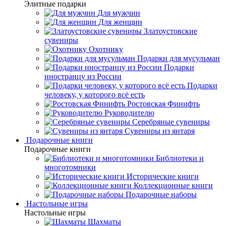
Элитные подарки
Для мужчин
Для женщин
Златоустовские
сувениры
Охотнику
Подарки для мусульман
Подарки
иностранцу из России
Подарки
человеку, у которого всё есть
Ростовская Финифть
Руководителю
Серебряные сувениры
Сувениры из янтаря
Подарочные книги
Подарочные книги
Библиотеки и
многотомники
Исторические книги
Коллекционные книги
Подарочные наборы
Настольные игры
Настольные игры
Шахматы