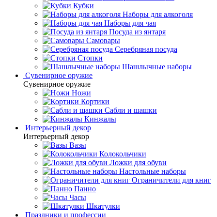
Кубки
Наборы для алкоголя
Наборы для чая
Посуда из янтаря
Самовары
Серебряная посуда
Стопки
Шашлычные наборы
Сувенирное оружие
Сувенирное оружие
Ножи
Кортики
Сабли и шашки
Кинжалы
Интерьерный декор
Интерьерный декор
Вазы
Колокольчики
Ложки для обуви
Настольные наборы
Ограничители для книг
Панно
Часы
Шкатулки
Праздники и профессии