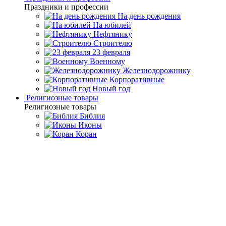
Праздники и профессии
На день рождения
На юбилей
Нефтянику
Строителю
23 февраля
Военному
Железнодорожнику
Корпоративные
Новый год
Религиозные товары
Религиозные товары
Библия
Иконы
Коран
Главная
Каталог товаров
Религиозные подарки и
сувениры
Эксклюзивные подарочные издания
Корана
Настольный Коран с четками "Нефрит" (Златоуст)
Настольный Коран с четками
"Нефрит" (Златоуст)