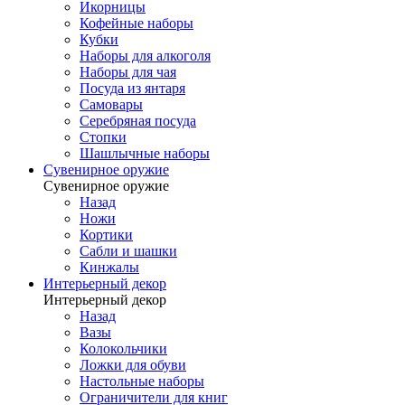
Икорницы
Кофейные наборы
Кубки
Наборы для алкоголя
Наборы для чая
Посуда из янтаря
Самовары
Серебряная посуда
Стопки
Шашлычные наборы
Сувенирное оружие
Сувенирное оружие
Назад
Ножи
Кортики
Сабли и шашки
Кинжалы
Интерьерный декор
Интерьерный декор
Назад
Вазы
Колокольчики
Ложки для обуви
Настольные наборы
Ограничители для книг