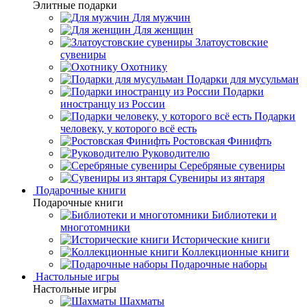
Элитные подарки
Для мужчин
Для женщин
Златоустовские
сувениры
Охотнику
Подарки для мусульман
Подарки
иностранцу из России
Подарки
человеку, у которого всё есть
Ростовская Финифть
Руководителю
Серебряные сувениры
Сувениры из янтаря
Подарочные книги
Подарочные книги
Библиотеки и
многотомники
Исторические книги
Коллекционные книги
Подарочные наборы
Настольные игры
Настольные игры
Шахматы