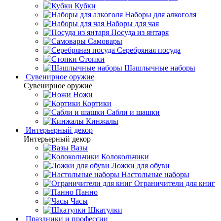
Кубки
Наборы для алкоголя
Наборы для чая
Посуда из янтаря
Самовары
Серебряная посуда
Стопки
Шашлычные наборы
Сувенирное оружие
Сувенирное оружие
Ножи
Кортики
Сабли и шашки
Кинжалы
Интерьерный декор
Интерьерный декор
Вазы
Колокольчики
Ложки для обуви
Настольные наборы
Ограничители для книг
Панно
Часы
Шкатулки
Праздники и профессии