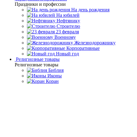
Праздники и профессии
На день рождения
На юбилей
Нефтянику
Строителю
23 февраля
Военному
Железнодорожнику
Корпоративные
Новый год
Религиозные товары
Религиозные товары
Библия
Иконы
Коран
Главная
Каталог товаров
Религиозные подарки и
сувениры
Эксклюзивные подарочные издания
Корана
Настольный Коран с четками "Восток" (Златоуст)
Настольный Коран с четками
"Восток" (Златоуст)