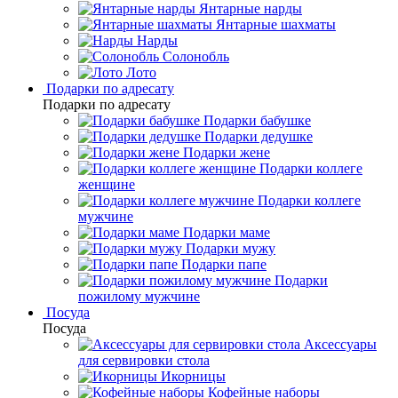
Янтарные нарды
Янтарные шахматы
Нарды
Солонобль
Лото
Подарки по адресату
Подарки по адресату
Подарки бабушке
Подарки дедушке
Подарки жене
Подарки коллеге
женщине
Подарки коллеге
мужчине
Подарки маме
Подарки мужу
Подарки папе
Подарки
пожилому мужчине
Посуда
Посуда
Аксессуары
для сервировки стола
Икорницы
Кофейные наборы