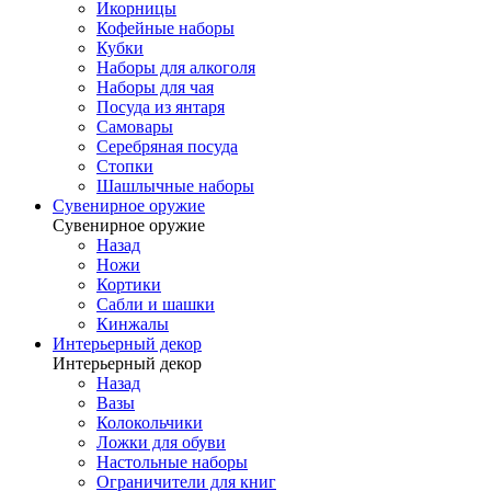
Икорницы
Кофейные наборы
Кубки
Наборы для алкоголя
Наборы для чая
Посуда из янтаря
Самовары
Серебряная посуда
Стопки
Шашлычные наборы
Сувенирное оружие
Сувенирное оружие
Назад
Ножи
Кортики
Сабли и шашки
Кинжалы
Интерьерный декор
Интерьерный декор
Назад
Вазы
Колокольчики
Ложки для обуви
Настольные наборы
Ограничители для книг