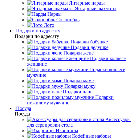
Янтарные нарды
Янтарные шахматы
Нарды
Солонобль
Лото
Подарки по адресату
Подарки по адресату
Подарки бабушке
Подарки дедушке
Подарки жене
Подарки коллеге
женщине
Подарки коллеге
мужчине
Подарки маме
Подарки мужу
Подарки папе
Подарки
пожилому мужчине
Посуда
Посуда
Аксессуары
для сервировки стола
Икорницы
Кофейные наборы