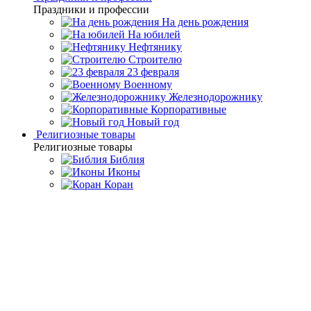
Праздники и профессии
На день рождения
На юбилей
Нефтянику
Строителю
23 февраля
Военному
Железнодорожнику
Корпоративные
Новый год
Религиозные товары
Религиозные товары
Библия
Иконы
Коран
Главная
Каталог товаров
Сувенирное и подарочное
оружие
Офицерские и сувенирные кортики
Кортик
украшенный "Морской" Златоуст
Кортик украшенный
"Морской" Златоуст