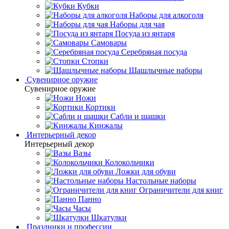
Кубки
Наборы для алкоголя
Наборы для чая
Посуда из янтаря
Самовары
Серебряная посуда
Стопки
Шашлычные наборы
Сувенирное оружие
Сувенирное оружие
Ножи
Кортики
Сабли и шашки
Кинжалы
Интерьерный декор
Интерьерный декор
Вазы
Колокольчики
Ложки для обуви
Настольные наборы
Ограничители для книг
Панно
Часы
Шкатулки
Праздники и профессии