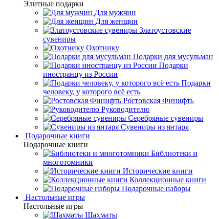
Элитные подарки
Для мужчин
Для женщин
Златоустовские
сувениры
Охотнику
Подарки для мусульман
Подарки
иностранцу из России
Подарки
человеку, у которого всё есть
Ростовская Финифть
Руководителю
Серебряные сувениры
Сувениры из янтаря
Подарочные книги
Подарочные книги
Библиотеки и
многотомники
Исторические книги
Коллекционные книги
Подарочные наборы
Настольные игры
Настольные игры
Шахматы