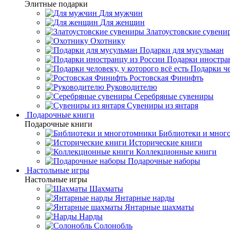
Элитные подарки
Для мужчин
Для женщин
Златоустовские сувени
Охотнику
Подарки для мусульман
Подарки иностра
Подарки че
Ростовская Финифть
Руководителю
Серебряные сувениры
Сувениры из янтаря
Подарочные книги
Подарочные книги
Библиотеки и мног
Исторические книги
Коллекционные книги
Подарочные наборы
Настольные игры
Настольные игры
Шахматы
Янтарные нарды
Янтарные шахматы
Нарды
Солонобль