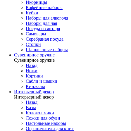
Икорницы
Кофейные наборы
Кубки
Наборы для алкоголя
Наборы для чая
Посуда из янтаря
Самовары
Серебряная посуда
Стопки
Шашлычные наборы
Сувенирное оружие
Сувенирное оружие
Назад
Ножи
Кортики
Сабли и шашки
Кинжалы
Интерьерный декор
Интерьерный декор
Назад
Вазы
Колокольчики
Ложки для обуви
Настольные наборы
Ограничители для книг