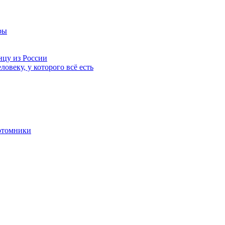
ры
нцу из России
ловеку, у которого всё есть
отомники