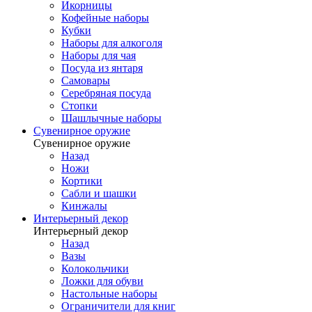
Икорницы
Кофейные наборы
Кубки
Наборы для алкоголя
Наборы для чая
Посуда из янтаря
Самовары
Серебряная посуда
Стопки
Шашлычные наборы
Сувенирное оружие
Сувенирное оружие
Назад
Ножи
Кортики
Сабли и шашки
Кинжалы
Интерьерный декор
Интерьерный декор
Назад
Вазы
Колокольчики
Ложки для обуви
Настольные наборы
Ограничители для книг