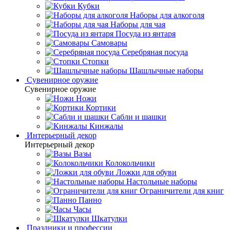
Кубки
Наборы для алкоголя
Наборы для чая
Посуда из янтаря
Самовары
Серебряная посуда
Стопки
Шашлычные наборы
Сувенирное оружие
Сувенирное оружие
Ножи
Кортики
Сабли и шашки
Кинжалы
Интерьерный декор
Интерьерный декор
Вазы
Колокольчики
Ложки для обуви
Настольные наборы
Ограничители для книг
Панно
Часы
Шкатулки
Праздники и профессии