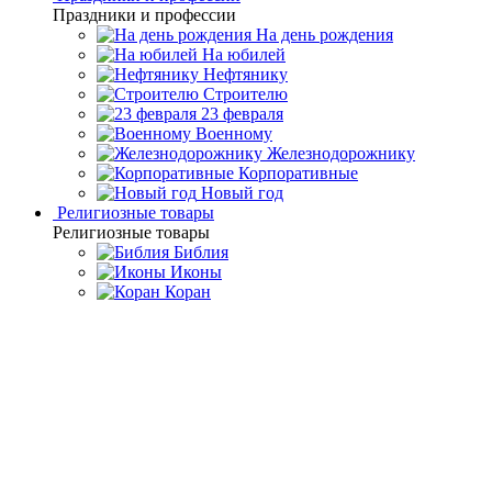
Праздники и профессии
На день рождения
На юбилей
Нефтянику
Строителю
23 февраля
Военному
Железнодорожнику
Корпоративные
Новый год
Религиозные товары
Религиозные товары
Библия
Иконы
Коран
Главная
Каталог товаров
Подарочные книги ручной
работы
Коран с филигранью, литьем и гранатами в замшевой
шкатулке
Коран с филигранью, литьем
и гранатами в замшевой