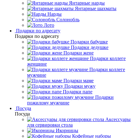
Янтарные нарды
Янтарные шахматы
Нарды
Солонобль
Лото
Подарки по адресату
Подарки по адресату
Подарки бабушке
Подарки дедушке
Подарки жене
Подарки коллеге
женщине
Подарки коллеге
мужчине
Подарки маме
Подарки мужу
Подарки папе
Подарки
пожилому мужчине
Посуда
Посуда
Аксессуары
для сервировки стола
Икорницы
Кофейные наборы