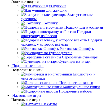
Элитные подарки
Для мужчин
Для женщин
Златоустовские
сувениры
Охотнику
Подарки для мусульман
Подарки
иностранцу из России
Подарки
человеку, у которого всё есть
Ростовская Финифть
Руководителю
Серебряные сувениры
Сувениры из янтаря
Подарочные книги
Подарочные книги
Библиотеки и
многотомники
Исторические книги
Коллекционные книги
Подарочные наборы
Настольные игры
Настольные игры
Шахматы