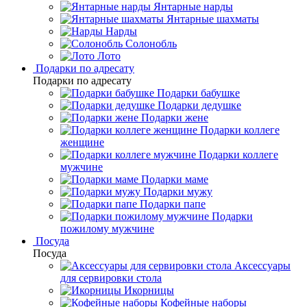
Янтарные нарды
Янтарные шахматы
Нарды
Солонобль
Лото
Подарки по адресату
Подарки по адресату
Подарки бабушке
Подарки дедушке
Подарки жене
Подарки коллеге
женщине
Подарки коллеге
мужчине
Подарки маме
Подарки мужу
Подарки папе
Подарки
пожилому мужчине
Посуда
Посуда
Аксессуары
для сервировки стола
Икорницы
Кофейные наборы