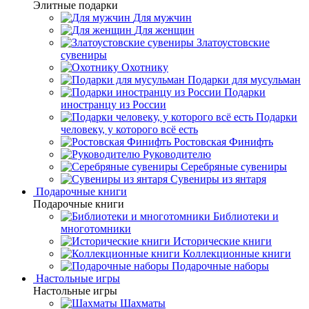
Элитные подарки
Для мужчин
Для женщин
Златоустовские
сувениры
Охотнику
Подарки для мусульман
Подарки
иностранцу из России
Подарки
человеку, у которого всё есть
Ростовская Финифть
Руководителю
Серебряные сувениры
Сувениры из янтаря
Подарочные книги
Подарочные книги
Библиотеки и
многотомники
Исторические книги
Коллекционные книги
Подарочные наборы
Настольные игры
Настольные игры
Шахматы