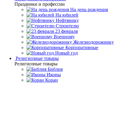
Праздники и профессии
На день рождения
На юбилей
Нефтянику
Строителю
23 февраля
Военному
Железнодорожнику
Корпоративные
Новый год
Религиозные товары
Религиозные товары
Библия
Иконы
Коран
Главная
Каталог товаров
Подарочные книги ручной
работы
Подарочная книга "Омерта" Марио Пьюзо
Подарочная книга "Омерта"
Марио Пьюзо