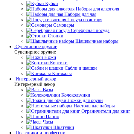
Кубки
Наборы для алкоголя
Наборы для чая
Посуда из янтаря
Самовары
Серебряная посуда
Стопки
Шашлычные наборы
Сувенирное оружие
Сувенирное оружие
Ножи
Кортики
Сабли и шашки
Кинжалы
Интерьерный декор
Интерьерный декор
Вазы
Колокольчики
Ложки для обуви
Настольные наборы
Ограничители для книг
Панно
Часы
Шкатулки
Праздники и профессии