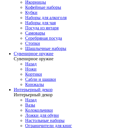
Икорницы
Кофейные наборы
Кубки
Наборы для алкоголя
Наборы для чая
Посуда из янтаря
Самовары
Серебряная посуда
Стопки
Шашлычные наборы
Сувенирное оружие
Сувенирное оружие
Назад
Ножи
Кортики
Сабли и шашки
Кинжалы
Интерьерный декор
Интерьерный декор
Назад
Вазы
Колокольчики
Ложки для обуви
Настольные наборы
Ограничители для книг