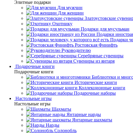
Элитные подарки
Для мужчин
Для женщин
Златоустовские сувени
Охотнику
Подарки для мусульман
Подарки иностра
Подарки че
Ростовская Финифть
Руководителю
Серебряные сувениры
Сувениры из янтаря
Подарочные книги
Подарочные книги
Библиотеки и мног
Исторические книги
Коллекционные книги
Подарочные наборы
Настольные игры
Настольные игры
Шахматы
Янтарные нарды
Янтарные шахматы
Нарды
Солонобль