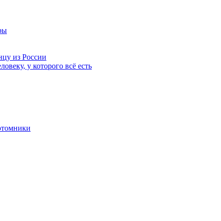
ры
нцу из России
ловеку, у которого всё есть
отомники