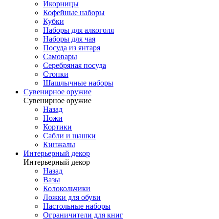
Икорницы
Кофейные наборы
Кубки
Наборы для алкоголя
Наборы для чая
Посуда из янтаря
Самовары
Серебряная посуда
Стопки
Шашлычные наборы
Сувенирное оружие
Сувенирное оружие
Назад
Ножи
Кортики
Сабли и шашки
Кинжалы
Интерьерный декор
Интерьерный декор
Назад
Вазы
Колокольчики
Ложки для обуви
Настольные наборы
Ограничители для книг