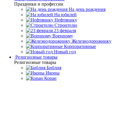
Праздники и профессии
На день рождения
На юбилей
Нефтянику
Строителю
23 февраля
Военному
Железнодорожнику
Корпоративные
Новый год
Религиозные товары
Религиозные товары
Библия
Иконы
Коран
Главная
Каталог товаров
Подарочные книги ручной
работы
Подарочная книга "Богатство наций" Адам Смит
Подарочная книга
"Богатство наций" Адам
Смит