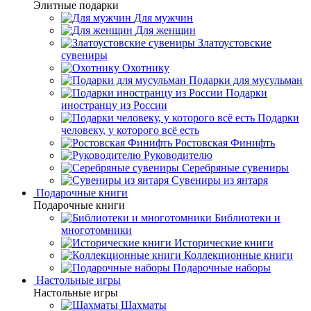
Элитные подарки
Для мужчин
Для женщин
Златоустовские
сувениры
Охотнику
Подарки для мусульман
Подарки
иностранцу из России
Подарки
человеку, у которого всё есть
Ростовская Финифть
Руководителю
Серебряные сувениры
Сувениры из янтаря
Подарочные книги
Подарочные книги
Библиотеки и
многотомники
Исторические книги
Коллекционные книги
Подарочные наборы
Настольные игры
Настольные игры
Шахматы