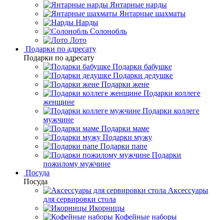
Янтарные нарды
Янтарные шахматы
Нарды
Солонобль
Лото
Подарки по адресату
Подарки по адресату
Подарки бабушке
Подарки дедушке
Подарки жене
Подарки коллеге
женщине
Подарки коллеге
мужчине
Подарки маме
Подарки мужу
Подарки папе
Подарки
пожилому мужчине
Посуда
Посуда
Аксессуары
для сервировки стола
Икорницы
Кофейные наборы