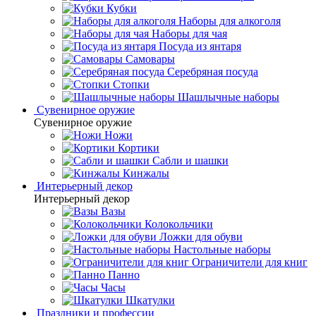
Кубки
Наборы для алкоголя
Наборы для чая
Посуда из янтаря
Самовары
Серебряная посуда
Стопки
Шашлычные наборы
Сувенирное оружие
Сувенирное оружие
Ножи
Кортики
Сабли и шашки
Кинжалы
Интерьерный декор
Интерьерный декор
Вазы
Колокольчики
Ложки для обуви
Настольные наборы
Ограничители для книг
Панно
Часы
Шкатулки
Праздники и профессии