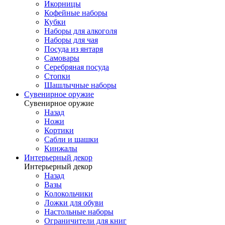
Икорницы
Кофейные наборы
Кубки
Наборы для алкоголя
Наборы для чая
Посуда из янтаря
Самовары
Серебряная посуда
Стопки
Шашлычные наборы
Сувенирное оружие
Сувенирное оружие
Назад
Ножи
Кортики
Сабли и шашки
Кинжалы
Интерьерный декор
Интерьерный декор
Назад
Вазы
Колокольчики
Ложки для обуви
Настольные наборы
Ограничители для книг