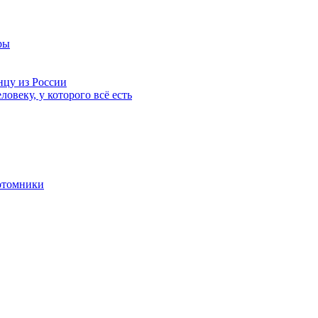
ры
нцу из России
ловеку, у которого всё есть
отомники