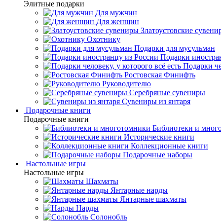
Элитные подарки
Для мужчин
Для женщин
Златоустовские сувени
Охотнику
Подарки для мусульман
Подарки иностра
Подарки че
Ростовская Финифть
Руководителю
Серебряные сувениры
Сувениры из янтаря
Подарочные книги
Подарочные книги
Библиотеки и мног
Исторические книги
Коллекционные книги
Подарочные наборы
Настольные игры
Настольные игры
Шахматы
Янтарные нарды
Янтарные шахматы
Нарды
Солонобль