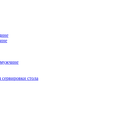
щине
чине
 мужчине
 сервировки стола