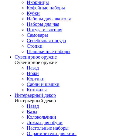
Икорницы
Кофейные наборы
Кубки
Наборы для алкоголя
Наборы для чая
Посуда из янтаря
Самовары
Серебряная посуда
Стопки
Шашлычные наборы
Сувенирное оружие
Сувенирное оружие
Назад
Ножи
Кортики
Сабли и шашки
Кинжалы
Интерьерный декор
Интерьерный декор
Назад
Вазы
Колокольчики
Ложки для обуви
Настольные наборы
Ограничители для книг