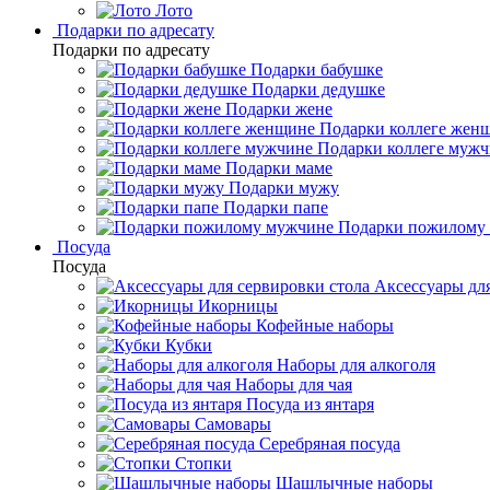
Лото
Подарки по адресату
Подарки по адресату
Подарки бабушке
Подарки дедушке
Подарки жене
Подарки коллеге жен
Подарки коллеге муж
Подарки маме
Подарки мужу
Подарки папе
Подарки пожилому
Посуда
Посуда
Аксессуары для
Икорницы
Кофейные наборы
Кубки
Наборы для алкоголя
Наборы для чая
Посуда из янтаря
Самовары
Серебряная посуда
Стопки
Шашлычные наборы