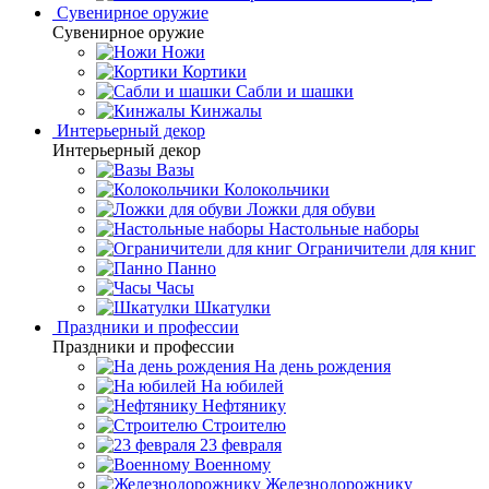
Сувенирное оружие
Сувенирное оружие
Ножи
Кортики
Сабли и шашки
Кинжалы
Интерьерный декор
Интерьерный декор
Вазы
Колокольчики
Ложки для обуви
Настольные наборы
Ограничители для книг
Панно
Часы
Шкатулки
Праздники и профессии
Праздники и профессии
На день рождения
На юбилей
Нефтянику
Строителю
23 февраля
Военному
Железнодорожнику