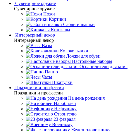
Сувенирное оружие
Сувенирное оружие
Ножи
Кортики
Сабли и шашки
Кинжалы
Интерьерный декор
Интерьерный декор
Вазы
Колокольчики
Ложки для обуви
Настольные наборы
Ограничители для книг
Панно
Часы
Шкатулки
Праздники и профессии
Праздники и профессии
На день рождения
На юбилей
Нефтянику
Строителю
23 февраля
Военному
Железнодорожнику