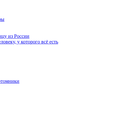
ры
нцу из России
ловеку, у которого всё есть
отомники