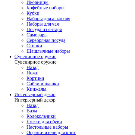
Икорницы
Кофейные наборы
Кубки
Наборы для алкоголя
Наборы для чая
Посуда из янтаря
Самовары
Серебряная посуда
Стопки
Шашлычные наборы
Сувенирное оружие
Сувенирное оружие
Назад
Ножи
Кортики
Сабли и шашки
Кинжалы
Интерьерный декор
Интерьерный декор
Назад
Вазы
Колокольчики
Ложки для обуви
Настольные наборы
Ограничители для книг