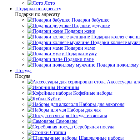
Лото
Подарки по адресату
Подарки по адресату
Подарки бабушке
Подарки дедушке
Подарки жене
Подарки коллеге жен
Подарки коллеге муж
Подарки маме
Подарки мужу
Подарки папе
Подарки пожилому
Посуда
Посуда
Аксессуары для
Икорницы
Кофейные наборы
Кубки
Наборы для алкоголя
Наборы для чая
Посуда из янтаря
Самовары
Серебряная посуда
Стопки
Шашлычные наборы