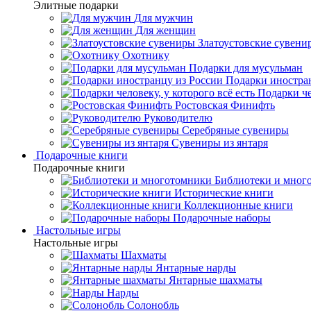
Элитные подарки
Для мужчин
Для женщин
Златоустовские сувени
Охотнику
Подарки для мусульман
Подарки иностра
Подарки че
Ростовская Финифть
Руководителю
Серебряные сувениры
Сувениры из янтаря
Подарочные книги
Подарочные книги
Библиотеки и мног
Исторические книги
Коллекционные книги
Подарочные наборы
Настольные игры
Настольные игры
Шахматы
Янтарные нарды
Янтарные шахматы
Нарды
Солонобль