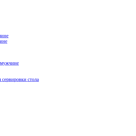
щине
чине
 мужчине
 сервировки стола