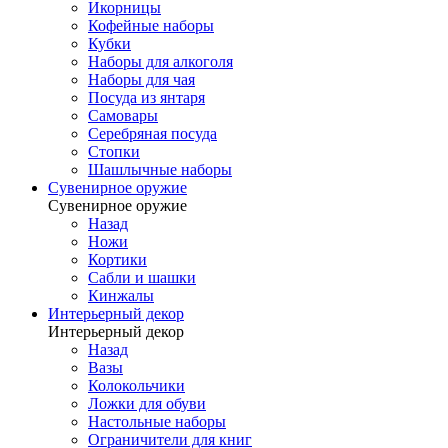
Икорницы
Кофейные наборы
Кубки
Наборы для алкоголя
Наборы для чая
Посуда из янтаря
Самовары
Серебряная посуда
Стопки
Шашлычные наборы
Сувенирное оружие
Сувенирное оружие
Назад
Ножи
Кортики
Сабли и шашки
Кинжалы
Интерьерный декор
Интерьерный декор
Назад
Вазы
Колокольчики
Ложки для обуви
Настольные наборы
Ограничители для книг