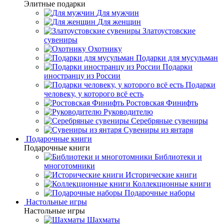
Элитные подарки
Для мужчин
Для женщин
Златоустовские
сувениры
Охотнику
Подарки для мусульман
Подарки
иностранцу из России
Подарки
человеку, у которого всё есть
Ростовская Финифть
Руководителю
Серебряные сувениры
Сувениры из янтаря
Подарочные книги
Подарочные книги
Библиотеки и
многотомники
Исторические книги
Коллекционные книги
Подарочные наборы
Настольные игры
Настольные игры
Шахматы