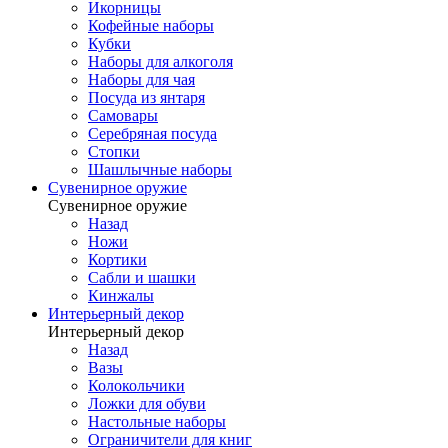
Икорницы
Кофейные наборы
Кубки
Наборы для алкоголя
Наборы для чая
Посуда из янтаря
Самовары
Серебряная посуда
Стопки
Шашлычные наборы
Сувенирное оружие
Сувенирное оружие
Назад
Ножи
Кортики
Сабли и шашки
Кинжалы
Интерьерный декор
Интерьерный декор
Назад
Вазы
Колокольчики
Ложки для обуви
Настольные наборы
Ограничители для книг