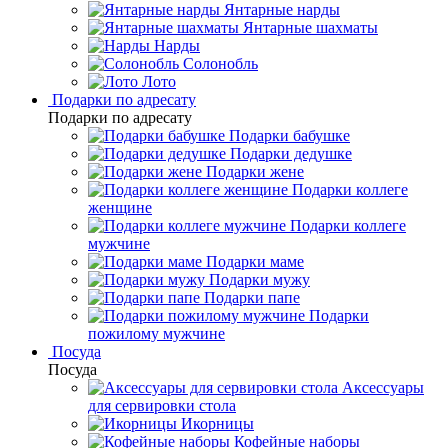
Янтарные нарды
Янтарные шахматы
Нарды
Солонобль
Лото
Подарки по адресату
Подарки по адресату
Подарки бабушке
Подарки дедушке
Подарки жене
Подарки коллеге
женщине
Подарки коллеге
мужчине
Подарки маме
Подарки мужу
Подарки папе
Подарки
пожилому мужчине
Посуда
Посуда
Аксессуары
для сервировки стола
Икорницы
Кофейные наборы