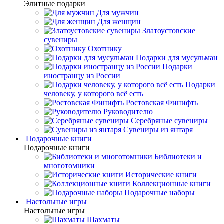
Элитные подарки
Для мужчин
Для женщин
Златоустовские
сувениры
Охотнику
Подарки для мусульман
Подарки
иностранцу из России
Подарки
человеку, у которого всё есть
Ростовская Финифть
Руководителю
Серебряные сувениры
Сувениры из янтаря
Подарочные книги
Подарочные книги
Библиотеки и
многотомники
Исторические книги
Коллекционные книги
Подарочные наборы
Настольные игры
Настольные игры
Шахматы