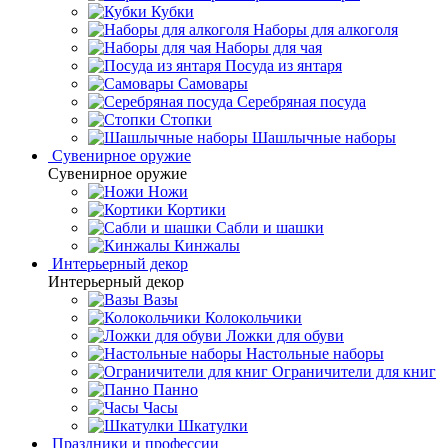
Кубки
Наборы для алкоголя
Наборы для чая
Посуда из янтаря
Самовары
Серебряная посуда
Стопки
Шашлычные наборы
Сувенирное оружие
Сувенирное оружие
Ножи
Кортики
Сабли и шашки
Кинжалы
Интерьерный декор
Интерьерный декор
Вазы
Колокольчики
Ложки для обуви
Настольные наборы
Ограничители для книг
Панно
Часы
Шкатулки
Праздники и профессии