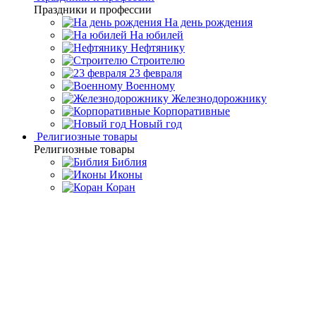
Праздники и профессии
На день рождения
На юбилей
Нефтянику
Строителю
23 февраля
Военному
Железнодорожнику
Корпоративные
Новый год
Религиозные товары
Религиозные товары
Библия
Иконы
Коран
Главная
Каталог товаров
Премиальная посуда ручной
работы
Подарочные кубки
Подарочный кубок "Император"
Златоуст
Подарочный кубок
"Император" Златоуст