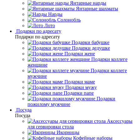
Янтарные нарды
Янтарные шахматы
Нарды
Солонобль
Лото
Подарки по адресату
Подарки по адресату
Подарки бабушке
Подарки дедушке
Подарки жене
Подарки коллеге
женщине
Подарки коллеге
мужчине
Подарки маме
Подарки мужу
Подарки папе
Подарки
пожилому мужчине
Посуда
Посуда
Аксессуары
для сервировки стола
Икорницы
Кофейные наборы