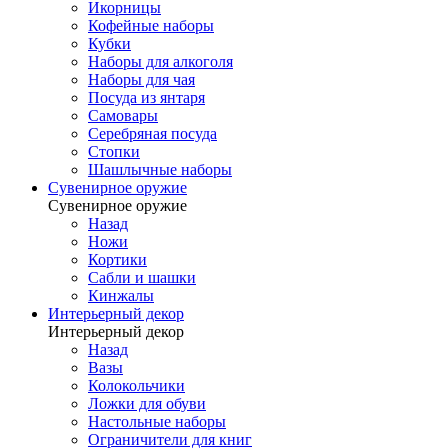
Икорницы
Кофейные наборы
Кубки
Наборы для алкоголя
Наборы для чая
Посуда из янтаря
Самовары
Серебряная посуда
Стопки
Шашлычные наборы
Сувенирное оружие
Сувенирное оружие
Назад
Ножи
Кортики
Сабли и шашки
Кинжалы
Интерьерный декор
Интерьерный декор
Назад
Вазы
Колокольчики
Ложки для обуви
Настольные наборы
Ограничители для книг