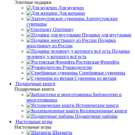
Элитные подарки
Для мужчин
Для женщин
Златоустовские
сувениры
Охотнику
Подарки для мусульман
Подарки
иностранцу из России
Подарки
человеку, у которого всё есть
Ростовская Финифть
Руководителю
Серебряные сувениры
Сувениры из янтаря
Подарочные книги
Подарочные книги
Библиотеки и
многотомники
Исторические книги
Коллекционные книги
Подарочные наборы
Настольные игры
Настольные игры
Шахматы