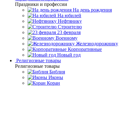
Праздники и профессии
На день рождения
На юбилей
Нефтянику
Строителю
23 февраля
Военному
Железнодорожнику
Корпоративные
Новый год
Религиозные товары
Религиозные товары
Библия
Иконы
Коран
Главная
Каталог товаров
Религиозные подарки и
сувениры
Подарочные православные иконы
Икона Петр и
Февронья на дубе - идеальный подарок
Икона Петр и Февронья на
дубе - идеальный подарок