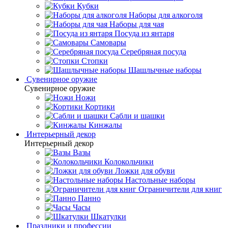
Кубки
Наборы для алкоголя
Наборы для чая
Посуда из янтаря
Самовары
Серебряная посуда
Стопки
Шашлычные наборы
Сувенирное оружие
Сувенирное оружие
Ножи
Кортики
Сабли и шашки
Кинжалы
Интерьерный декор
Интерьерный декор
Вазы
Колокольчики
Ложки для обуви
Настольные наборы
Ограничители для книг
Панно
Часы
Шкатулки
Праздники и профессии