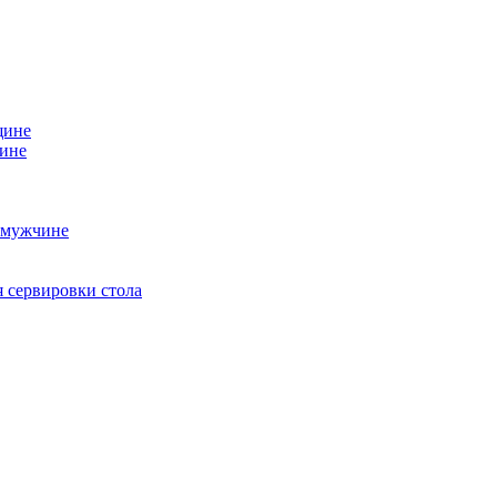
щине
чине
 мужчине
 сервировки стола