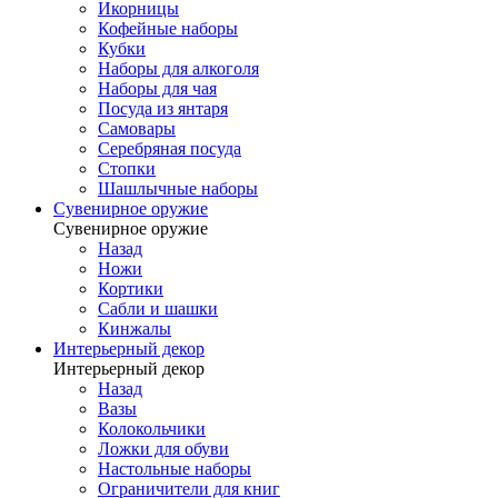
Икорницы
Кофейные наборы
Кубки
Наборы для алкоголя
Наборы для чая
Посуда из янтаря
Самовары
Серебряная посуда
Стопки
Шашлычные наборы
Сувенирное оружие
Сувенирное оружие
Назад
Ножи
Кортики
Сабли и шашки
Кинжалы
Интерьерный декор
Интерьерный декор
Назад
Вазы
Колокольчики
Ложки для обуви
Настольные наборы
Ограничители для книг