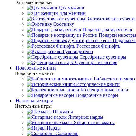
Элитные подарки
Для мужчин
Для женщин
Златоустовские сувени
Охотнику
Подарки для мусульман
Подарки иностра
Подарки че
Ростовская Финифть
Руководителю
Серебряные сувениры
Сувениры из янтаря
Подарочные книги
Подарочные книги
Библиотеки и мног
Исторические книги
Коллекционные книги
Подарочные наборы
Настольные игры
Настольные игры
Шахматы
Янтарные нарды
Янтарные шахматы
Нарды
Солонобль