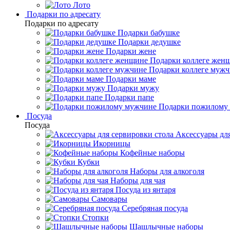
Лото
Подарки по адресату
Подарки по адресату
Подарки бабушке
Подарки дедушке
Подарки жене
Подарки коллеге жен
Подарки коллеге муж
Подарки маме
Подарки мужу
Подарки папе
Подарки пожилому
Посуда
Посуда
Аксессуары для
Икорницы
Кофейные наборы
Кубки
Наборы для алкоголя
Наборы для чая
Посуда из янтаря
Самовары
Серебряная посуда
Стопки
Шашлычные наборы