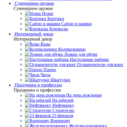
Сувенирное оружие
Сувенирное оружие
Ножи
Кортики
Сабли и шашки
Кинжалы
Интерьерный декор
Интерьерный декор
Вазы
Колокольчики
Ложки для обуви
Настольные наборы
Ограничители для книг
Панно
Часы
Шкатулки
Праздники и профессии
Праздники и профессии
На день рождения
На юбилей
Нефтянику
Строителю
23 февраля
Военному
Железнодорожнику