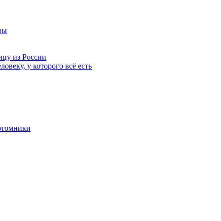
ры
нцу из России
ловеку, у которого всё есть
отомники