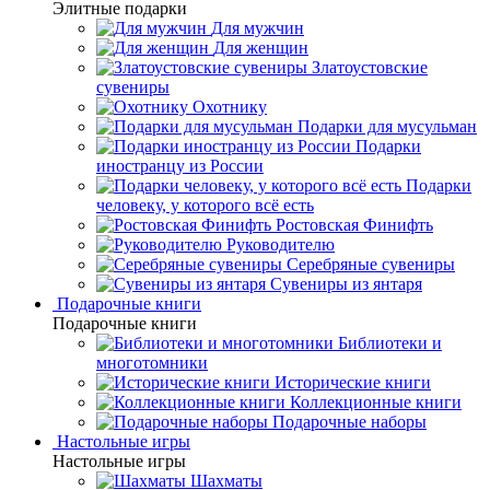
Элитные подарки
Для мужчин
Для женщин
Златоустовские
сувениры
Охотнику
Подарки для мусульман
Подарки
иностранцу из России
Подарки
человеку, у которого всё есть
Ростовская Финифть
Руководителю
Серебряные сувениры
Сувениры из янтаря
Подарочные книги
Подарочные книги
Библиотеки и
многотомники
Исторические книги
Коллекционные книги
Подарочные наборы
Настольные игры
Настольные игры
Шахматы