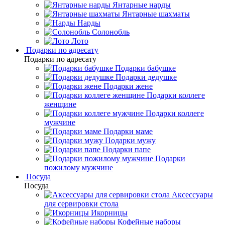
Янтарные нарды
Янтарные шахматы
Нарды
Солонобль
Лото
Подарки по адресату
Подарки по адресату
Подарки бабушке
Подарки дедушке
Подарки жене
Подарки коллеге
женщине
Подарки коллеге
мужчине
Подарки маме
Подарки мужу
Подарки папе
Подарки
пожилому мужчине
Посуда
Посуда
Аксессуары
для сервировки стола
Икорницы
Кофейные наборы