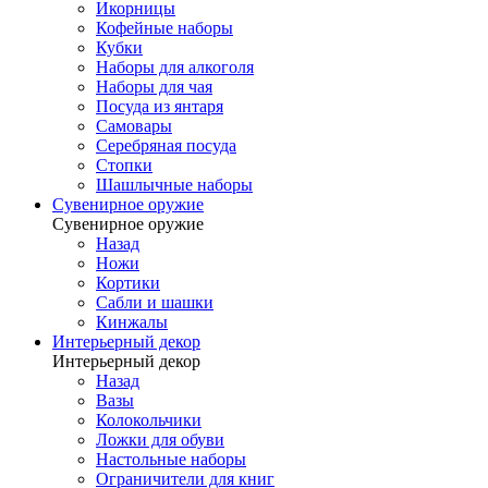
Икорницы
Кофейные наборы
Кубки
Наборы для алкоголя
Наборы для чая
Посуда из янтаря
Самовары
Серебряная посуда
Стопки
Шашлычные наборы
Сувенирное оружие
Сувенирное оружие
Назад
Ножи
Кортики
Сабли и шашки
Кинжалы
Интерьерный декор
Интерьерный декор
Назад
Вазы
Колокольчики
Ложки для обуви
Настольные наборы
Ограничители для книг