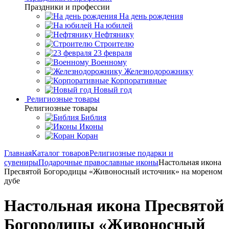
Праздники и профессии
На день рождения
На юбилей
Нефтянику
Строителю
23 февраля
Военному
Железнодорожнику
Корпоративные
Новый год
Религиозные товары
Религиозные товары
Библия
Иконы
Коран
Главная
Каталог товаров
Религиозные подарки и
сувениры
Подарочные православные иконы
Настольная икона
Пресвятой Богородицы «Живоносный источник» на мореном
дубе
Настольная икона Пресвятой
Богородицы «Живоносный