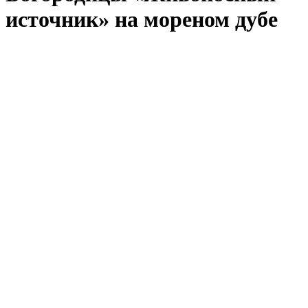
источник» на мореном дубе
Код товара: RTI-129.m
Наличие: мало
16 400 руб.
/ шт.
До конца акции осталось:
00
дн.
00
час.
00
мин.
К каждой иконе прилагается номерное свидетельство с
полной информацией о ней.
Полное описание
Артикул
RTI-129.m
Размер
10х15 см. - настольный.
Используемые
Массив чёрного дуба
материалы
Производитель
Россия
Икона выполнена на натуральной
деревянной доске, изготовленной из массива