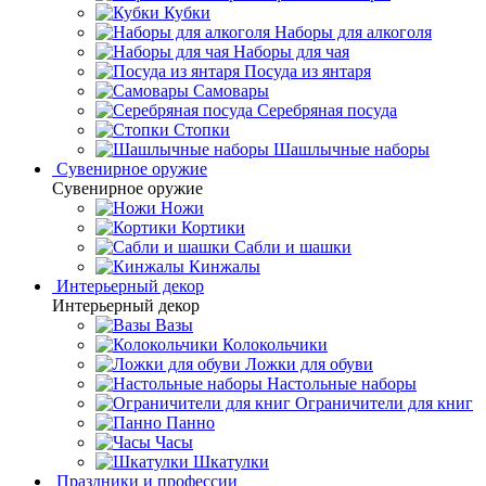
Кубки
Наборы для алкоголя
Наборы для чая
Посуда из янтаря
Самовары
Серебряная посуда
Стопки
Шашлычные наборы
Сувенирное оружие
Сувенирное оружие
Ножи
Кортики
Сабли и шашки
Кинжалы
Интерьерный декор
Интерьерный декор
Вазы
Колокольчики
Ложки для обуви
Настольные наборы
Ограничители для книг
Панно
Часы
Шкатулки
Праздники и профессии