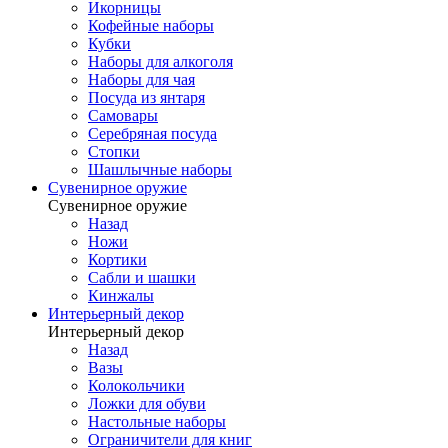
Икорницы
Кофейные наборы
Кубки
Наборы для алкоголя
Наборы для чая
Посуда из янтаря
Самовары
Серебряная посуда
Стопки
Шашлычные наборы
Сувенирное оружие
Сувенирное оружие
Назад
Ножи
Кортики
Сабли и шашки
Кинжалы
Интерьерный декор
Интерьерный декор
Назад
Вазы
Колокольчики
Ложки для обуви
Настольные наборы
Ограничители для книг