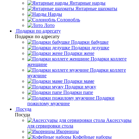
Янтарные нарды
Янтарные шахматы
Нарды
Солонобль
Лото
Подарки по адресату
Подарки по адресату
Подарки бабушке
Подарки дедушке
Подарки жене
Подарки коллеге
женщине
Подарки коллеге
мужчине
Подарки маме
Подарки мужу
Подарки папе
Подарки
пожилому мужчине
Посуда
Посуда
Аксессуары
для сервировки стола
Икорницы
Кофейные наборы