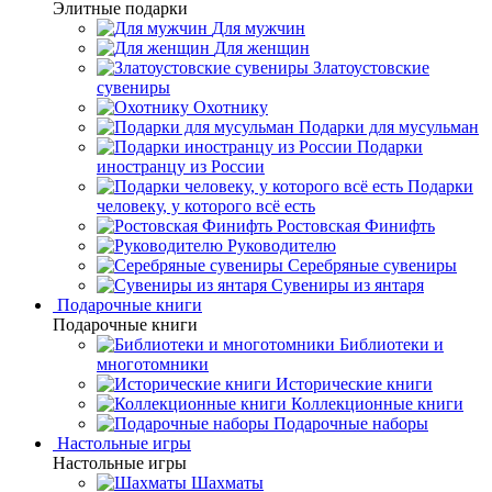
Элитные подарки
Для мужчин
Для женщин
Златоустовские
сувениры
Охотнику
Подарки для мусульман
Подарки
иностранцу из России
Подарки
человеку, у которого всё есть
Ростовская Финифть
Руководителю
Серебряные сувениры
Сувениры из янтаря
Подарочные книги
Подарочные книги
Библиотеки и
многотомники
Исторические книги
Коллекционные книги
Подарочные наборы
Настольные игры
Настольные игры
Шахматы